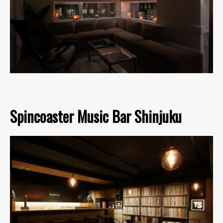
Spincoaster Music Bar Shinjuku