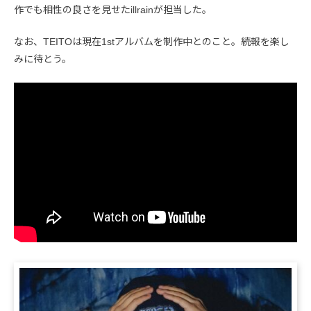
作でも相性の良さを見せたillrainが担当した。
なお、TEITOは現在1stアルバムを制作中とのこと。続報を楽し
みに待とう。