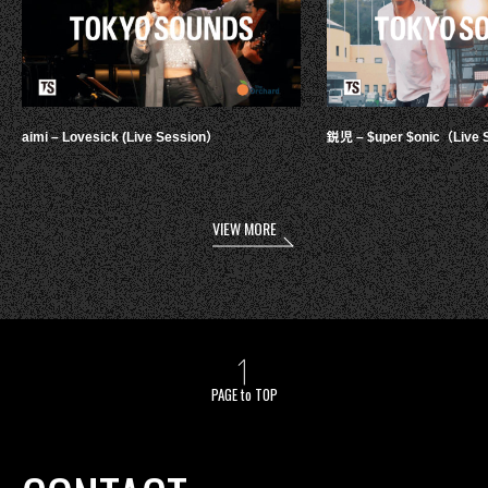
aimi – Lovesick (Live Session）
鋭児 – $uper $onic（Live 
VIEW MORE
PAGE to TOP