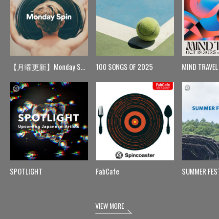
【月曜更新】Monday Spin
100 SONGS OF 2025
MIND TRAVEL
SPOTLIGHT
FabCafe
SUMMER FES
VIEW MORE