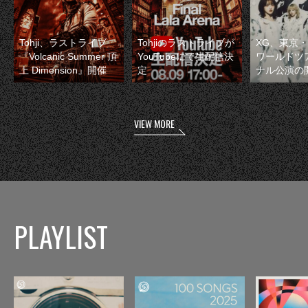
Tohji、ラストライブ
Tohjiのラストライブが
XG、東京
『Volcanic Summer 頂
YouTubeにて生配信決
ワールドツ
上 Dimension』開催
定
ナル公演の
VIEW MORE
PLAYLIST