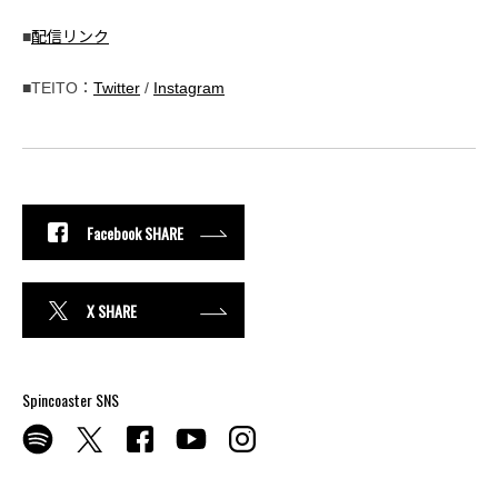
■
配信リンク
■TEITO：
Twitter
/
Instagram
Facebook SHARE
X SHARE
Spincoaster SNS