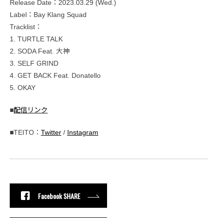
Release Date：2023.03.29 (Wed.)
Label：Bay Klang Squad
Tracklist：
1. TURTLE TALK
2. SODA Feat. 大神
3. SELF GRIND
4. GET BACK Feat. Donatello
5. OKAY
■
配信リンク
■TEITO：
Twitter
/
Instagram
Facebook SHARE