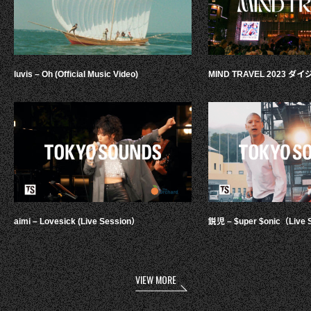
luvis – Oh (Official Music Video)
MIND TRAVEL 2023 
aimi – Lovesick (Live Session）
鋭児 – $uper $onic（Live 
VIEW MORE