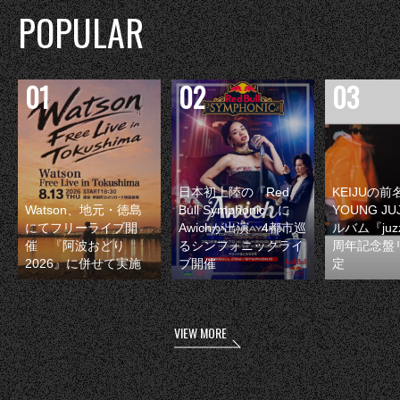
POPULAR
日本初上陸の『Red
KEIJUの
Watson、地元・徳島
Bull Symphonic』に
YOUNG JU
にてフリーライブ開
Awichが出演 4都市巡
ルバム『juzz
催 『阿波おどり
るシンフォニックライ
周年記念盤
2026』に併せて実施
ブ開催
定
VIEW MORE