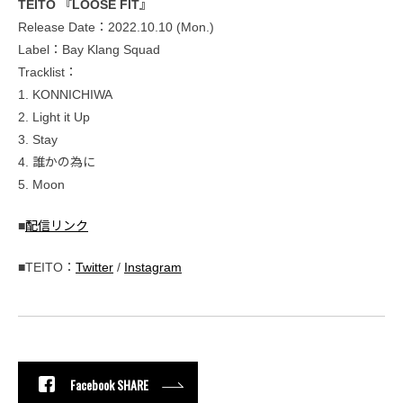
TEITO 『LOOSE FIT』
Release Date：2022.10.10 (Mon.)
Label：Bay Klang Squad
Tracklist：
1. KONNICHIWA
2. Light it Up
3. Stay
4. 誰かの為に
5. Moon
■
配信リンク
■TEITO：
Twitter
/
Instagram
Facebook SHARE