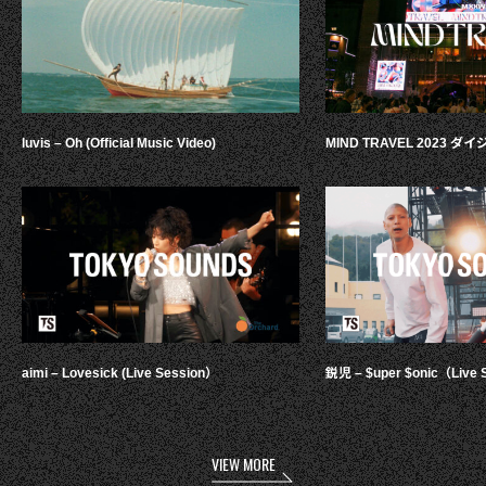
luvis – Oh (Official Music Video)
MIND TRAVEL 2023 
aimi – Lovesick (Live Session）
鋭児 – $uper $onic（Live 
VIEW MORE