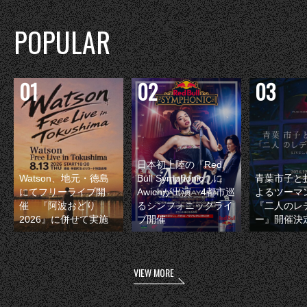
POPULAR
日本初上陸の『Red
Watson、地元・徳島
Bull Symphonic』に
青葉市子と
にてフリーライブ開
Awichが出演 4都市巡
よるツーマ
催 『阿波おどり
るシンフォニックライ
『二人のレ
2026』に併せて実施
ブ開催
ー』開催決
VIEW MORE