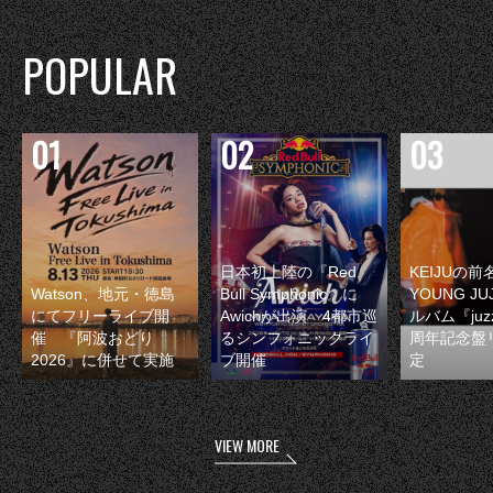
POPULAR
日本初上陸の『Red
KEIJUの
Watson、地元・徳島
Bull Symphonic』に
YOUNG JU
にてフリーライブ開
Awichが出演 4都市巡
ルバム『juzz
催 『阿波おどり
るシンフォニックライ
周年記念盤
2026』に併せて実施
ブ開催
定
VIEW MORE