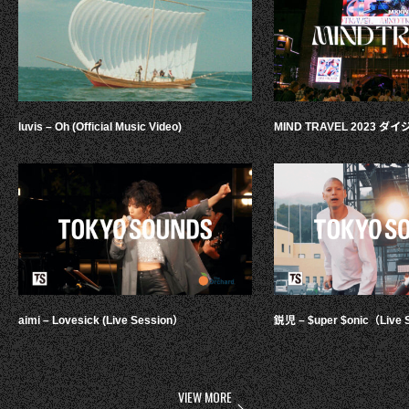
luvis – Oh (Official Music Video)
MIND TRAVEL 2023 
aimi – Lovesick (Live Session）
鋭児 – $uper $onic（Live 
VIEW MORE