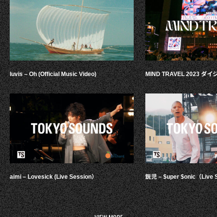
luvis – Oh (Official Music Video)
MIND TRAVEL 2023 
aimi – Lovesick (Live Session）
鋭児 – $uper $onic（Live 