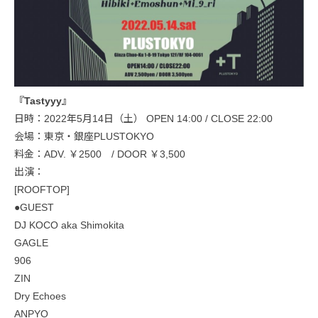
『Tastyyy』
日時：2022年5月14日（土） OPEN 14:00 / CLOSE 22:00
会場：東京・銀座PLUSTOKYO
料金：ADV. ￥2500 / DOOR ￥3,500
出演：
[ROOFTOP]
●GUEST
DJ KOCO aka Shimokita
GAGLE
906
ZIN
Dry Echoes
ANPYO