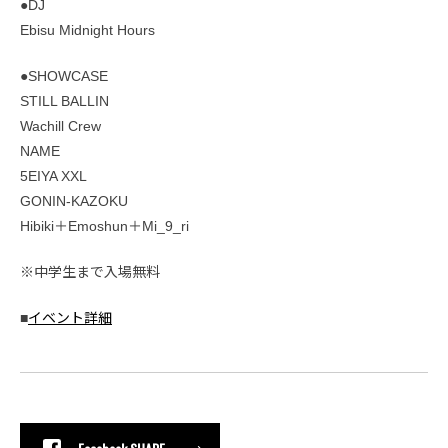
●DJ
Ebisu Midnight Hours
●SHOWCASE
STILL BALLIN
Wachill Crew
NAME
5EIYA XXL
GONIN-KAZOKU
Hibiki＋Emoshun＋Mi_9_ri
※中学生まで入場無料
■
イベント詳細