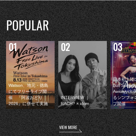
POPULAR
日本初上陸の
Watson、地元・徳島
Bull Symp
にてフリーライブ開
Awichが
催 『阿波おどり
INTERVIEW ｜
るシンフォ
2026』に併せて実施
RACH? × idom
ブ開催
VIEW MORE