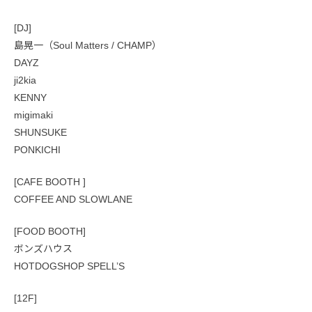
[DJ]
島晃一（Soul Matters / CHAMP）
DAYZ
ji2kia
KENNY
migimaki
SHUNSUKE
PONKICHI
[CAFE BOOTH ]
COFFEE AND SLOWLANE
[FOOD BOOTH]
ボンズハウス
HOTDOGSHOP SPELL’S
[12F]