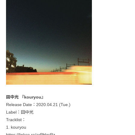
田中光 『kouryou』
Release Date：2020.04.21 (Tue.)
Label：田中光
Tracklist：
1. kouryou
https://linkco.re/arPHzcRz