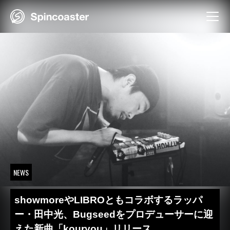
Skip
to
content
NEWS
showmoreやLIBROともコラボするラッパ
ー・田中光、Bugseedをプロデューサーに迎
えた新曲「kouryou」リリース