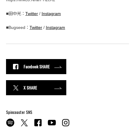
■田中光：
Twitter
/
Instagram
■Bugseed：
Twitter
/
Instagram
Facebook SHARE
X SHARE
Spincoaster SNS