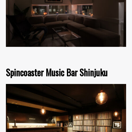
Spincoaster Music Bar Shinjuku