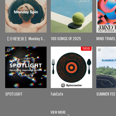
【月曜更新】Monday Spin
100 SONGS OF 2025
MIND TRAVEL
SPOTLIGHT
FabCafe
SUMMER FES
VIEW MORE