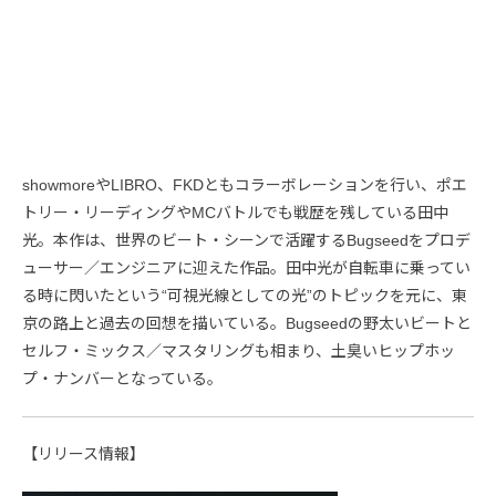
showmoreやLIBRO、FKDともコラーボレーションを行い、ポエ
トリー・リーディングやMCバトルでも戦歴を残している田中
光。本作は、世界のビート・シーンで活躍するBugseedをプロデ
ューサー／エンジニアに迎えた作品。田中光が自転車に乗ってい
る時に閃いたという“可視光線としての光”のトピックを元に、東
京の路上と過去の回想を描いている。Bugseedの野太いビートと
セルフ・ミックス／マスタリングも相まり、土臭いヒップホッ
プ・ナンバーとなっている。
【リリース情報】