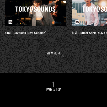
aimi – Lovesick (Live Session）
鋭児 – $uper $onic（Live 
VIEW MORE
PAGE to TOP