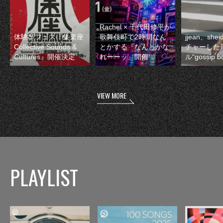
Rachel × 千代田修平が
体験型フェス『集楽座
歌舞伎町で2時間なん
jjean、sh
Collective Sounds &
とかする『なんとかな
チャーした
Cultures』開催決定
れーーッ』開催
ル“gossip 
VIEW MORE
PLAYLIST