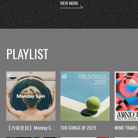
VIEW MORE
PLAYLIST
【月曜更新】Monday Spin
100 SONGS OF 2025
MIND TRAVEL