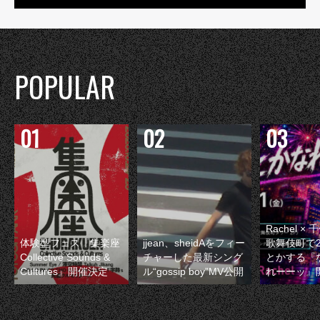
POPULAR
Rachel 
体験型フェス『集楽座
jjean、sheidAをフィー
歌舞伎町で
Collective Sounds &
チャーした最新シング
とかする『
Cultures』開催決定
ル“gossip boy”MV公開
れーーッ』