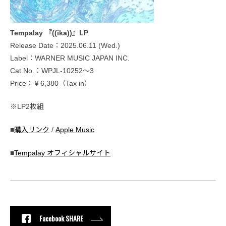
Tempalay 『((ika))』LP
Release Date：2025.06.11 (Wed.)
Label：WARNER MUSIC JAPAN INC.
Cat.No.：WPJL-10252～3
Price：￥6,380（Tax in）
※LP2枚組
■
購入リンク
/
Apple Music
■
Tempalay オフィシャルサイト
Facebook SHARE