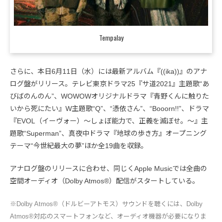
Tempalay
さらに、本日6月11日（水）には最新アルバム『((ika))』のアナ
ログ盤がリリース。テレビ東京ドラマ25『サ道2021』主題歌“あ
びばのんのん”、WOWOWオリジナルドラマ『青野くんに触りた
いから死にたい』W主題歌“Q”、“憑依さん”、“Booorn!!”、ドラマ
『EVOL（イーヴォー）～しょぼ能力で、正義を滅ぼせ。～』主
題歌“Superman”、真夜中ドラマ『地球の歩き方』オープニング
テーマ“今世紀最大の夢”ほか全19曲を収録。
アナログ盤のリリースに合わせ、同じくApple Musicでは全曲の
空間オーディオ（Dolby Atmos®）配信がスタートしている。
※Dolby Atmos®（ドルビーアトモス）サウンドを聴くには、Dolby
Atmos®対応のスマートフォンなど、オーディオ機器が必要になりま