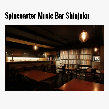
Spincoaster Music Bar Shinjuku