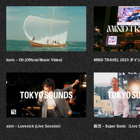
luvis – Oh (Official Music Video)
MIND TRAVEL 2023 
aimi – Lovesick (Live Session）
鋭児 – $uper $onic（Live 