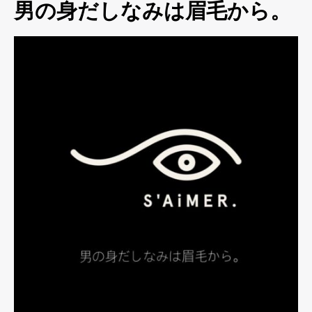
男の身だしなみは眉毛から。