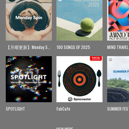
【月曜更新】Monday Spin
100 SONGS OF 2025
MIND TRAVEL
SPOTLIGHT
FabCafe
SUMMER FES
VIEW MORE