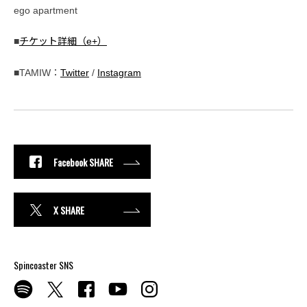
ego apartment
■
チケット詳細（e+）
■TAMIW：
Twitter
/
Instagram
Facebook SHARE
X SHARE
Spincoaster SNS