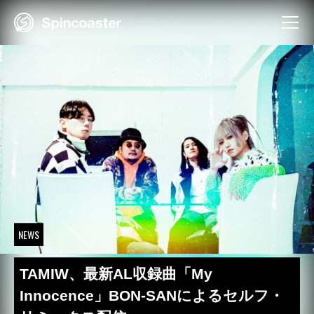
Skip
to
content
NEWS
TAMIW、最新AL収録曲「My
Innocence」BON-SANによるセルフ・