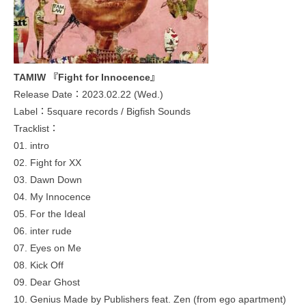
TAMIW 『Fight for Innocence』
Release Date：2023.02.22 (Wed.)
Label：5square records / Bigfish Sounds
Tracklist：
01. intro
02. Fight for XX
03. Dawn Down
04. My Innocence
05. For the Ideal
06. inter rude
07. Eyes on Me
08. Kick Off
09. Dear Ghost
10. Genius Made by Publishers feat. Zen (from ego apartment)