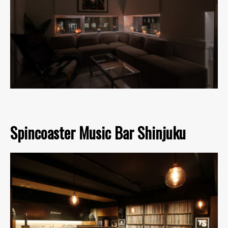
Spincoaster Music Bar Shinjuku