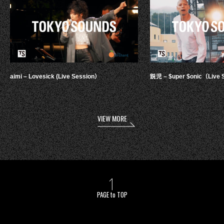
aimi – Lovesick (Live Session）
鋭児 – $uper $onic（Live 
VIEW MORE
PAGE to TOP