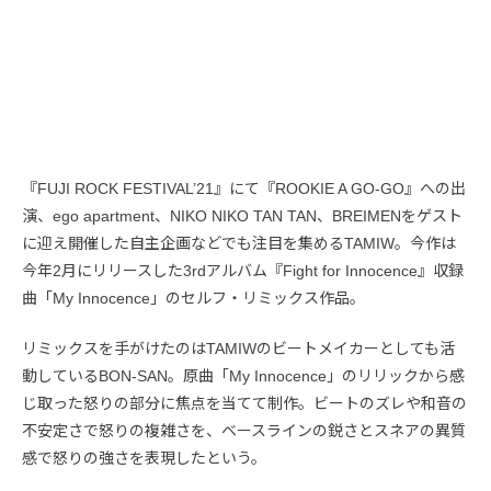
『FUJI ROCK FESTIVAL’21』にて『ROOKIE A GO-GO』への出
演、ego apartment、NIKO NIKO TAN TAN、BREIMENをゲスト
に迎え開催した自主企画などでも注目を集めるTAMIW。今作は
今年2月にリリースした3rdアルバム『Fight for Innocence』収録
曲「My Innocence」のセルフ・リミックス作品。
リミックスを手がけたのはTAMIWのビートメイカーとしても活
動しているBON-SAN。原曲「My Innocence」のリリックから感
じ取った怒りの部分に焦点を当てて制作。ビートのズレや和音の
不安定さで怒りの複雑さを、ベースラインの鋭さとスネアの異質
感で怒りの強さを表現したという。