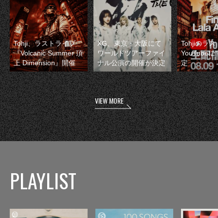
Tohji、ラストライブ
XG、東京・大阪にて
Tohjiのラ
『Volcanic Summer 頂
ワールドツアーファイ
YouTube
上 Dimension』開催
ナル公演の開催が決定
定
VIEW MORE
PLAYLIST