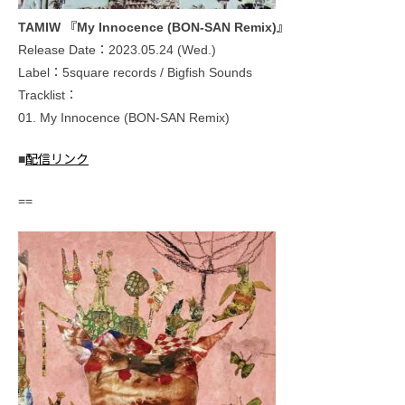
TAMIW 『My Innocence (BON-SAN Remix)』
Release Date：2023.05.24 (Wed.)
Label：5square records / Bigfish Sounds
Tracklist：
01. My Innocence (BON-SAN Remix)
■
配信リンク
==