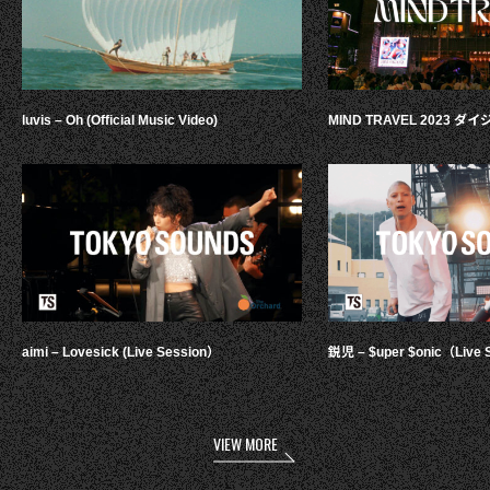
luvis – Oh (Official Music Video)
MIND TRAVEL 2023 
aimi – Lovesick (Live Session）
鋭児 – $uper $onic（Live 
VIEW MORE