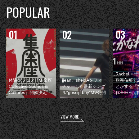
POPULAR
Rachel 
体験型フェス『集楽座
jjean、sheidAをフィー
歌舞伎町で
Collective Sounds &
チャーした最新シング
とかする『
Cultures』開催決定
ル“gossip boy”MV公開
れーーッ』
VIEW MORE