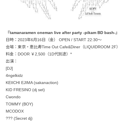
『tamanaramen oneman live after party -pikam BD bash-』
日時：2023年6月16日（金） OPEN / START 22:30〜
会場：東京・恵比寿Time Out Cafe&Diner（LIQUIDROOM 2F）
料金：DOOR ￥2,500（1D代別途）*
出演：
[DJ]
4ngelkidz
KEIICHI EJIMA (sakanaction)
KID FRESINO (dj set)
Cwondo
TOMMY (BOY)
MCODOX
??? (Secret dj)