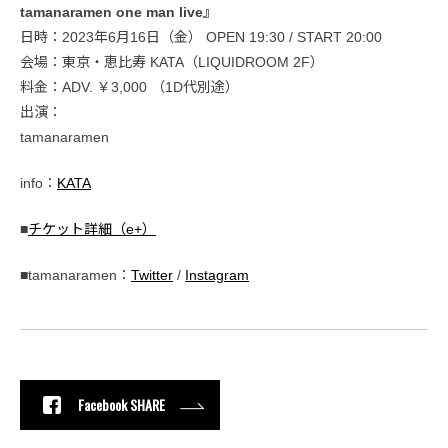
tamanaramen one man live』
日時：2023年6月16日（金） OPEN 19:30 / START 20:00
会場：東京・恵比寿 KATA（LIQUIDROOM 2F）
料金：ADV. ￥3,000 （1D代別途）
出演：
tamanaramen
info：
KATA
■
チケット詳細（e+）
■tamanaramen：
Twitter
/
Instagram
Facebook SHARE