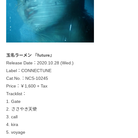
玉名ラーメン 『future』
Release Date：2020.10.28 (Wed.)
Label：CONNECTUNE
Cat.No.：NCS-10245
Price：￥1,600 + Tax
Tracklist：
1. Gate
2. ささやき天使
3. call
4. kira
5. voyage