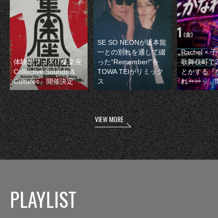
SE SO NEONが坂本龍
一との別れを通して綴
Rachel 
体験型フェス『集楽座
った“Remember!”を
歌舞伎町で
Collective Sounds &
TOWA TEIがリミック
とかする『
Cultures』開催決定
ス
れーーッ』
VIEW MORE
PLAYLIST