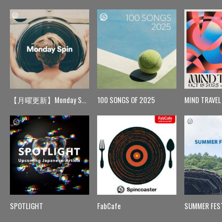
【月曜更新】Monday Spin
100 SONGS OF 2025
MIND TRAVEL
SPOTLIGHT
FabCafe
SUMMER FES