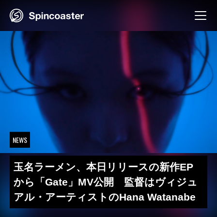
Skip
to
content
NEWS
玉名ラーメン、本日リリースの新作EP
から「Gate」MV公開 監督はヴィジュ
アル・アーティストのHana Watanabe