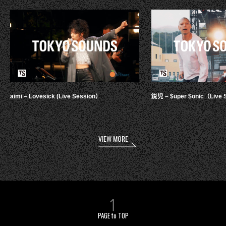
aimi – Lovesick (Live Session）
鋭児 – $uper $onic（Live 
VIEW MORE
PAGE to TOP