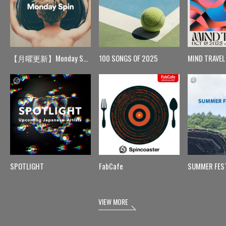
【月曜更新】Monday Spin
100 SONGS OF 2025
MIND TRAVEL
SPOTLIGHT
FabCafe
SUMMER FES
VIEW MORE