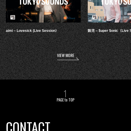
aimi – Lovesick (Live Session）
鋭児 – $uper $onic（Live 
VIEW MORE
PAGE to TOP
CONTACT