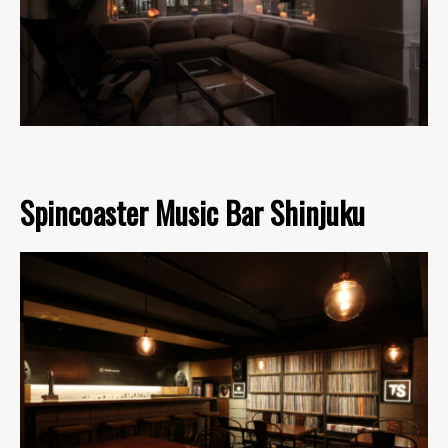
Spincoaster Music Bar Shinjuku