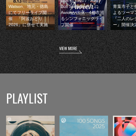
日本初上陸の『Red
Watson、地元・徳島
Bull Symphonic』に
青葉市子と
にてフリーライブ開
Awichが出演 4都市巡
よるツーマ
催 『阿波おどり
るシンフォニックライ
『二人のレ
2026』に併せて実施
ブ開催
ー』開催決
VIEW MORE
PLAYLIST