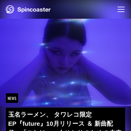
Skip
to
content
NEWS
玉名ラーメン、 タワレコ限定
EP『future』10月リリース ＆ 新曲配