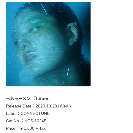
玉名ラーメン 『future』
Release Date：2020.10.28 (Wed.)
Label：CONNECTUNE
Cat.No.：NCS-10245
Price：￥1,600 + Tax