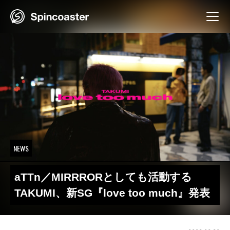
Skip
to
content
NEWS
aTTn／MIRRRORとしても活動する
TAKUMI、新SG『love too much』発表