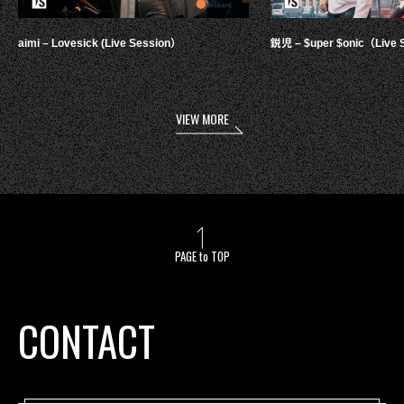
aimi – Lovesick (Live Session）
鋭児 – $uper $onic（Live 
VIEW MORE
PAGE to TOP
CONTACT