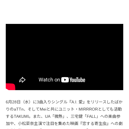
6月28日（水）に3曲入りシングル『A.I. 愛』をリリースしたばか
りのaTTn、そしてMeiと共にユニット・MIRRRORとしても活動
するTAKUMI。また、UA「微熱」、三宅健「FALL」への楽曲参
加や、小松菜奈主演で注目を集めた映画『恋する寄生虫』への劇