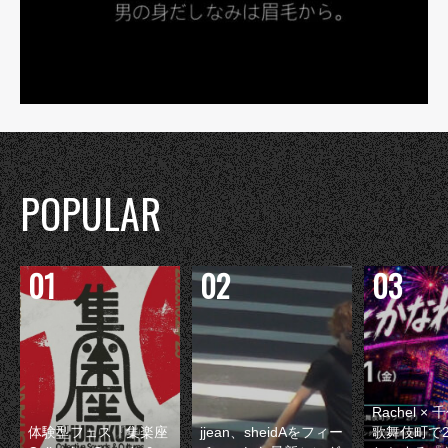
POPULAR
Rachel 
体験型フェス『集楽座
jjean、sheidAをフィー
歌舞伎町で