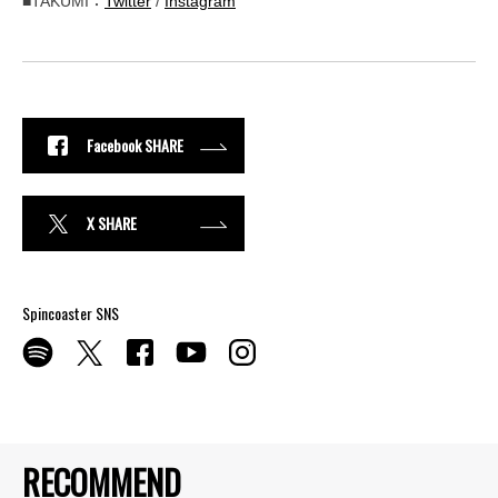
■TAKUMI：
Twitter
/
Instagram
Facebook SHARE
X SHARE
Spincoaster SNS
RECOMMEND