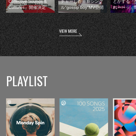
Collective Sounds &
チャーした最新シング
とかする『
Cultures』開催決定
ル“gossip boy”MV公開
れーーッ』
VIEW MORE
PLAYLIST