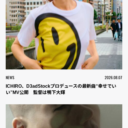
NEWS
2026.08.07
ICHIRO、D3adStockプロデュースの最新曲“幸せでい
い”MV公開 監督は鴨下大輝