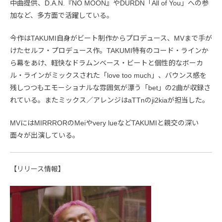
中曲提供、D.A.N.『NO MOON』やDURDN「All of You」への参
加など、多方面で活躍している。
今作はTAKUMI自身がビート制作からプロデュース、MVまで手が
けたセルフ・プロデュース作。TAKUMI特有のコード・ラインか
ら幕をあけ、軽快なドラムンベース・ビートと個性的なボーカ
ル・ラインがミックスされた「love too much」、バウンス感を
残しつつもエモーショナルな雰囲気が漂う「bet」の2曲が収録さ
れている。またミックス／アレンジはaTTnのji2kiaが担当した。
MVにはMIRRRORのMeiやvery lueなどTAKUMIと親交の深い
面々が出演している。
【リリース情報】