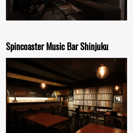
Spincoaster Music Bar Shinjuku