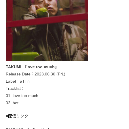
TAKUMI 『love too much』
Release Date：2023.06.30 (Fri.)
Label：aTTn
Tracklist：
01. love too much
02. bet
■
配信リンク