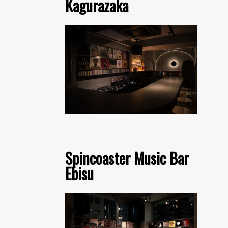
Kagurazaka
Spincoaster Music Bar
Ebisu