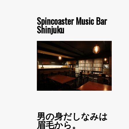
Spincoaster Music Bar
Shinjuku
男の身だしなみは
眉毛から。