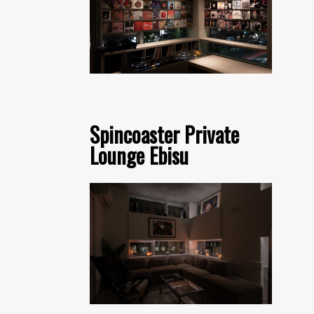
Spincoaster Private
Lounge Ebisu