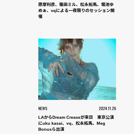
原摩利彦、篠田ミル、松永拓馬、堀池ゆ
めぁ、vqによる一夜限りのセッション開
催
NEWS
2024.11.26
LAからDream Creaseが来日 東京公演
にuku kasai、vq、松永拓馬、Meg
Bonusら出演