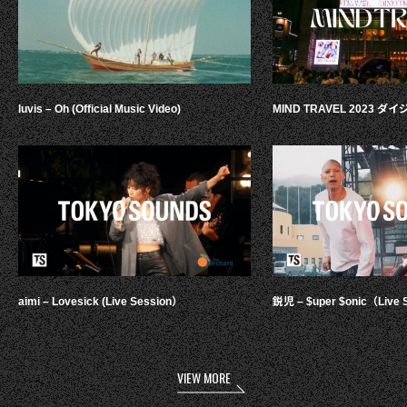
luvis – Oh (Official Music Video)
MIND TRAVEL 2023 
aimi – Lovesick (Live Session）
鋭児 – $uper $onic（Live 
VIEW MORE