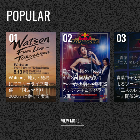
POPULAR
日本初上陸の『Red
Watson、地元・徳島
Bull Symphonic』に
青葉市子と
にてフリーライブ開
Awichが出演 4都市巡
よるツーマ
催 『阿波おどり
るシンフォニックライ
『二人のレ
2026』に併せて実施
ブ開催
ー』開催決
VIEW MORE