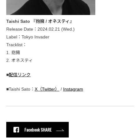
Taishi Sato 『抱擁 / オネスティ』
Release Date：2024.02.21 (Wed.)
Label：Tokyo Invader
Tracklist：
1. 抱擁
2. オネスティ
■
配信リンク
■Taishi Sato：
X（Twitter）
/
Instagram
Facebook SHARE