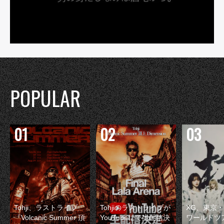
POPULAR
Tohji、ラストライブ
Tohjiのラストライブが
XG、東京
『Volcanic Summer 頂
YouTubeにて生配信決
ワールドツ