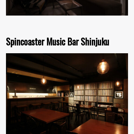
Spincoaster Music Bar Shinjuku