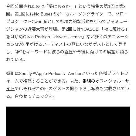
今回公開されたのは「夢はあるか。」という特集の第1回と第2
回。第1回にはNo Busesのボーカル・ソングライターで、ソロ・
プロジェクトCwondoとしても精力的な活動を行っているミュー
ジシャンの近藤大彗が登場。第2回にはYOASOBI「夜に駆ける」
をはじめOlivia Rodrigo「drivers license」など多くのアニメーシ
ョンMVを手がけるアーティストの藍にいながゲストとして登場
し、“夢”をキーワードに彼らの経歴や今後に向けての展望が語ら
れている。
番組はSpotifyやApple Podcast、Anchorといった各種プラットフ
ォームで視聴することができる。また、
番組のオフィシャル・サ
イト
ではそれぞれの回のゲストの撮り下ろし写真も掲載されてい
る。合わせてチェックを。