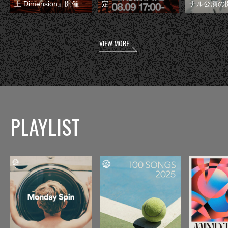
上 Dimension』開催
定
ナル公演の
VIEW MORE
PLAYLIST