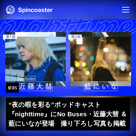
Skip
to
content
NEWS
“夜の暇を彩る”ポッドキャスト
『nighttime』にNo Buses・近藤大彗 ＆
藍にいなが登場 撮り下ろし写真も掲載