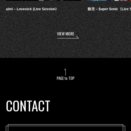
aimi – Lovesick (Live Session）
鋭児 – $uper $onic（Live 
VIEW MORE
PAGE to TOP
CONTACT