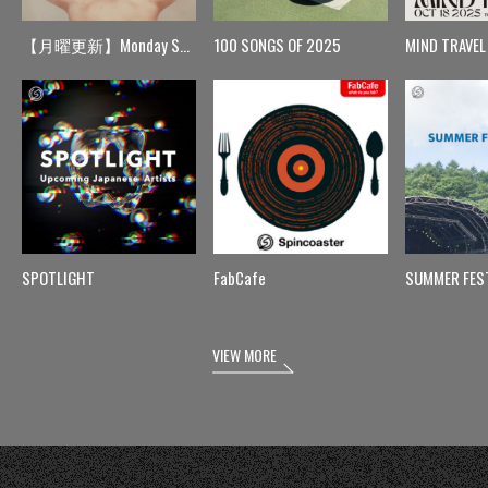
【月曜更新】Monday Spin
100 SONGS OF 2025
MIND TRAVEL
SPOTLIGHT
FabCafe
SUMMER FES
VIEW MORE