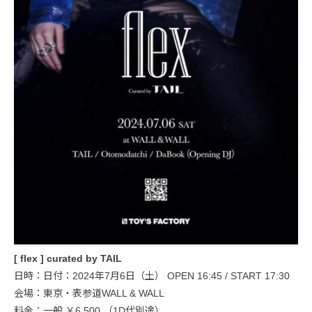
[ flex ] curated by TAIL
日時：日付：2024年7月6日（土） OPEN 16:45 / START 17:30
会場：東京・表参道WALL & WALL
料金：一般 ￥6,500 （1D代別途）