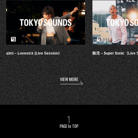
aimi – Lovesick (Live Session）
鋭児 – $uper $onic（Live 
VIEW MORE
PAGE to TOP