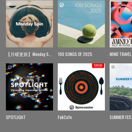
【月曜更新】Monday Spin
100 SONGS OF 2025
MIND TRAVEL
SPOTLIGHT
FabCafe
SUMMER FES