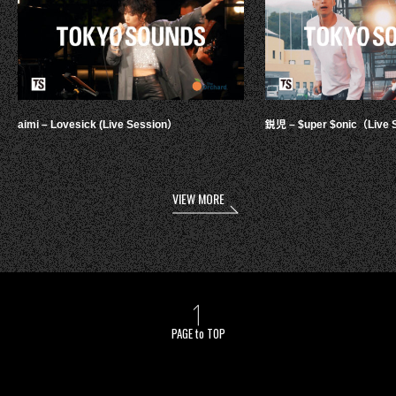
aimi – Lovesick (Live Session）
鋭児 – $uper $onic（Live 
VIEW MORE
PAGE to TOP