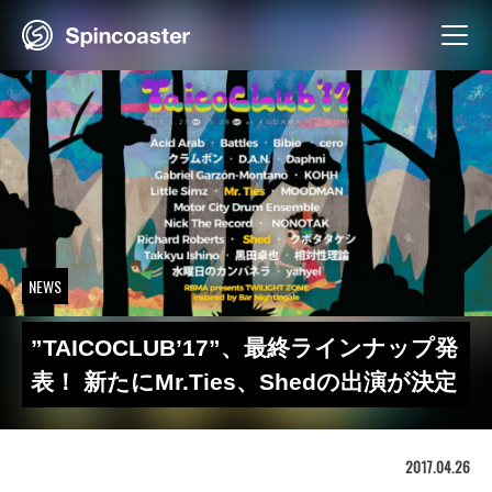
Skip
to
content
NEWS
”TAICOCLUB’17”、最終ラインナップ発
表！ 新たにMr.Ties、Shedの出演が決定
2017.04.26