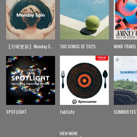
【月曜更新】Monday Spin
100 SONGS OF 2025
MIND TRAVEL
SPOTLIGHT
FabCafe
SUMMER FES
VIEW MORE