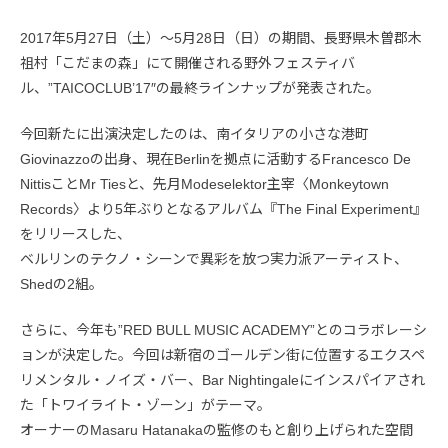
2017年5月27日（土）〜5月28日（日）の期間、長野県木曽郡木
祖村「こだまの森」にて開催される野外フェスティバ
ル、”TAICOCLUB’17″の最終ラインナップが発表された。
今回新たに出演決定したのは、南イタリアの小さな港町
Giovinazzoの出身、現在Berlinを拠点に活動するFrancesco De
NittisことMr Tiesと、先月Modeselektor主宰〈Monkeytown
Records〉より5年ぶりとなるアルバム『The Final Experiment』
をリリースした、
ベルリンのテクノ・シーンで異彩を放つ実力派アーティスト、
Shedの2組。
さらに、今年も”RED BULL MUSIC ACADEMY”とのコラボレーシ
ョンが決定した。今回は新宿のゴールデン街に位置するエクスペ
リメンタル・ノイズ・バー、Bar Nightingaleにインスパイアされ
た「トワイライト・ゾーン」がテーマ。
オーナーのMasaru Hatanakaの監修のもと創り上げられた空間