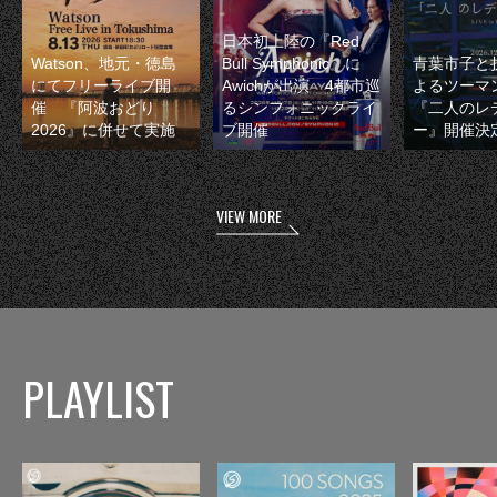
日本初上陸の『Red
Watson、地元・徳島
Bull Symphonic』に
青葉市子と
にてフリーライブ開
Awichが出演 4都市巡
よるツーマ
催 『阿波おどり
るシンフォニックライ
『二人のレ
2026』に併せて実施
ブ開催
ー』開催決
VIEW MORE
PLAYLIST