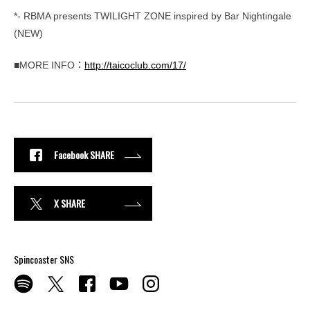
*- RBMA presents TWILIGHT ZONE inspired by Bar Nightingale
(NEW)
■MORE INFO：
http://taicoclub.com/17/
Facebook SHARE
X SHARE
Spincoaster SNS