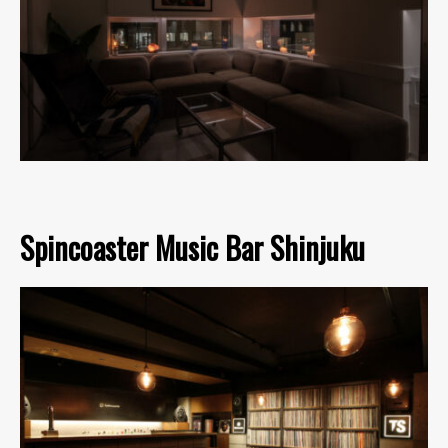
Spincoaster Music Bar Shinjuku