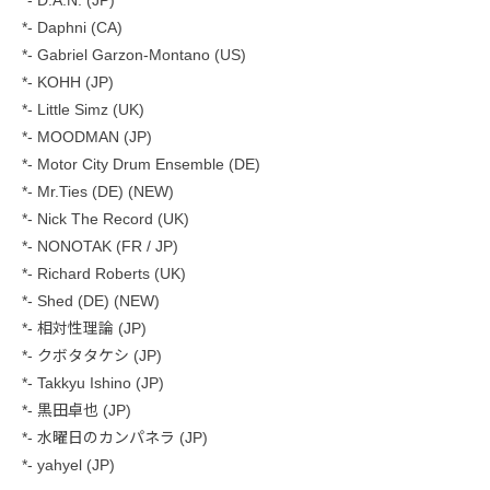
*- Daphni (CA)
*- Gabriel Garzon-Montano (US)
*- KOHH (JP)
*- Little Simz (UK)
*- MOODMAN (JP)
*- Motor City Drum Ensemble (DE)
*- Mr.Ties (DE) (NEW)
*- Nick The Record (UK)
*- NONOTAK (FR / JP)
*- Richard Roberts (UK)
*- Shed (DE) (NEW)
*- 相対性理論 (JP)
*- クボタタケシ (JP)
*- Takkyu Ishino (JP)
*- 黒田卓也 (JP)
*- 水曜日のカンパネラ (JP)
*- yahyel (JP)