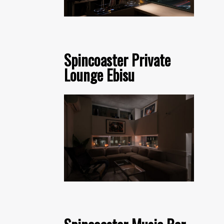
Spincoaster Private
Lounge Ebisu