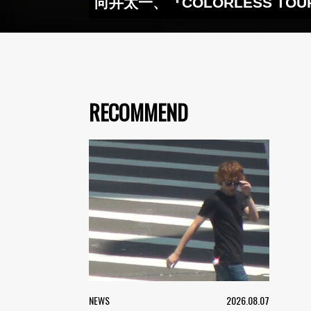
向井太一、『COLORLESS TOU
RECOMMEND
NEWS
2026.08.07