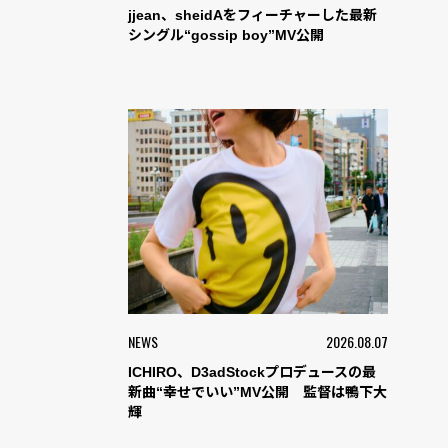
jjean、sheidAをフィーチャーした最新
シングル“gossip boy”MV公開
NEWS
2026.08.07
ICHIRO、D3adStockプロデュースの最
新曲“幸せでいい”MV公開 監督は鴨下大
輝