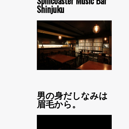
Spincoaster Music Bar
Shinjuku
男の身だしなみは
眉毛から。