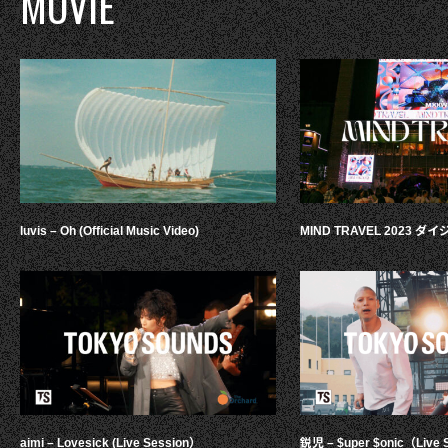
MOVIE
luvis – Oh (Official Music Video)
MIND TRAVEL 2023 
aimi – Lovesick (Live Session）
鋭児 – $uper $onic（Live 