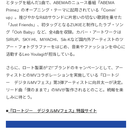
とタッグを組んだ1曲で、ABEMAのニュース番組『ABEMA
Prime』のオープニング・テーマに起用されている「Comin’
up」。煌びやかなR&Bサウンドに片思いの切ない歌詞を乗せた
「Just Friends」、初タッグとなるZUKIEと制作したラブ・ソン
グ「Ooh Baby」など、全4曲を収録。カバー・アートワークは
SIRUP、SKY-HI、MIYACHI、Sik-Kなど国内外アーティストのツ
アー・フォトグラファーをはじめ、音楽やファッションを中心に
活動するLeo Youlagiが担当している。
さらに、ロート製薬が“Z!”ブランドのキャンペーンとして、アー
ティストとのMVコラボレーションを実施している『ロートジ
ー デジタルMVフェス』第3弾アーティストに向井太一が決定。
リード曲「僕のままで」のMVが製作されるとのこと。続報を楽
しみに待とう。
■
『ロートジー デジタルMVフェス』特設サイト