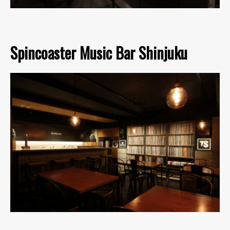
Spincoaster Music Bar Shinjuku