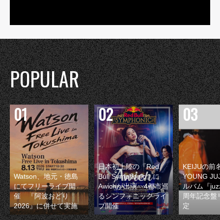
POPULAR
日本初上陸の『Red
KEIJUの
Watson、地元・徳島
Bull Symphonic』に
YOUNG JU
にてフリーライブ開
Awichが出演 4都市巡
ルバム『juzz
催 『阿波おどり
るシンフォニックライ
周年記念盤
2026』に併せて実施
ブ開催
定