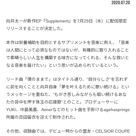
2020.07.20
向井太一が新作EP『Supplement』を7月29日（水）に配信限定
リリースすることが決定した。
本作は栄養補助を目的とするサプリメントを音楽に例え、「音楽
は人間にとって必須なものではないが、有機的に取り入れること
で素晴らしい人生を構築する味方になってくれる、そんな救いと
なる音楽を届けたい」という思いが込められているという。
リード曲「僕のままで」はタイトル通り、“自分らしさ”を忘れず
に前を向くことと向井自身「夢を叶えるために歌い続ける」とい
うメッセージを重ねた、“もがき苦しみながらも戦い続けるあな
たの背中を押す珠玉の応援歌”とのこと。プロデューサーに
YUKI、中島美嘉、Aimerなどのヒット曲を手掛けるagehasprings
所属の百田留衣を迎えて制作された。
その他、収録曲では、デビュー時からの盟友・CELSIOR COUPE