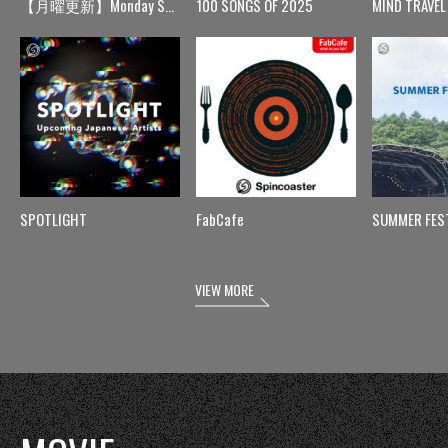
【月曜更新】Monday Spin
100 SONGS OF 2025
MIND TRAVEL
SPOTLIGHT
FabCafe
SUMMER FES
VIEW MORE