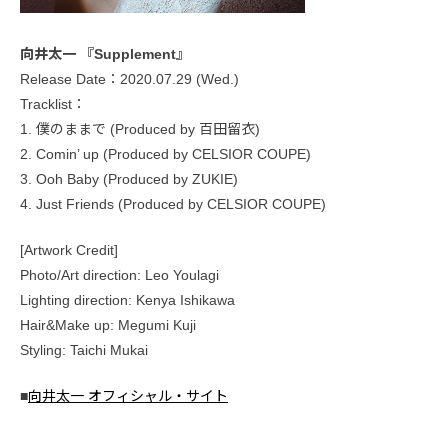
向井太一 『Supplement』
Release Date：2020.07.29 (Wed.)
Tracklist：
1. 僕のままで (Produced by 百田留衣)
2. Comin’ up (Produced by CELSIOR COUPE)
3. Ooh Baby (Produced by ZUKIE)
4. Just Friends (Produced by CELSIOR COUPE)
[Artwork Credit]
Photo/Art direction: Leo Youlagi
Lighting direction: Kenya Ishikawa
Hair&Make up: Megumi Kuji
Styling: Taichi Mukai
■
向井太一 オフィシャル・サイト