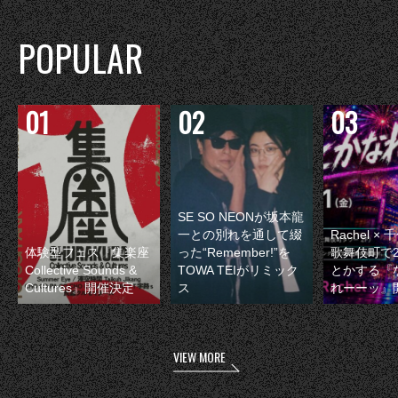
POPULAR
SE SO NEONが坂本龍
一との別れを通して綴
Rachel 
体験型フェス『集楽座
った“Remember!”を
歌舞伎町で
Collective Sounds &
TOWA TEIがリミック
とかする『
Cultures』開催決定
ス
れーーッ』
VIEW MORE