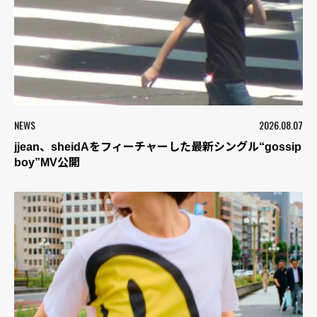
NEWS
2026.08.07
jjean、sheidAをフィーチャーした最新シングル“gossip
boy”MV公開