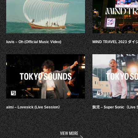
luvis – Oh (Official Music Video)
MIND TRAVEL 2023 
aimi – Lovesick (Live Session）
鋭児 – $uper $onic（Live 
VIEW MORE