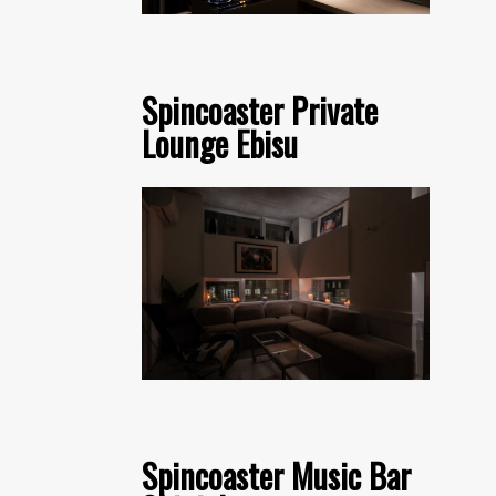
Spincoaster Private
Lounge Ebisu
Spincoaster Music Bar