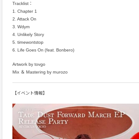
Tracklist：
1. Chapter 1
2. Attack On
3. Wdym
4. Unlikely Story
5. timewontstop
6. Life Goes On (feat. Bonbero)
Artwork by tovgo
Mix ＆ Mastering by murozo
【イベント情報】