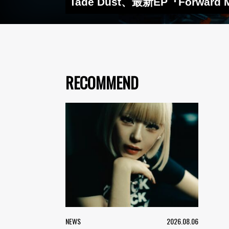
Tade Dust、最新EP『Forward
RECOMMEND
NEWS
2026.08.06