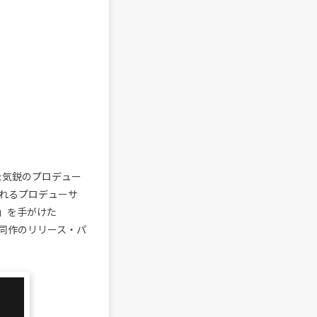
といった気鋭のプロデュー
られるプロデューサ
ro)」を手がけた
oにて同作のリリース・パ