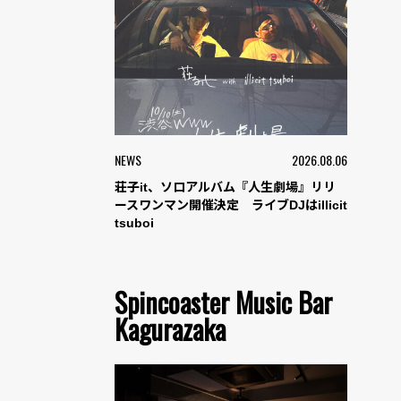
NEWS
2026.08.06
荘子it、ソロアルバム『人生劇場』リリ
ースワンマン開催決定 ライブDJはillicit
tsuboi
Spincoaster Music Bar
Kagurazaka