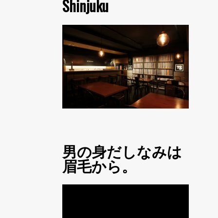
Shinjuku
男の身だしなみは
眉毛から。