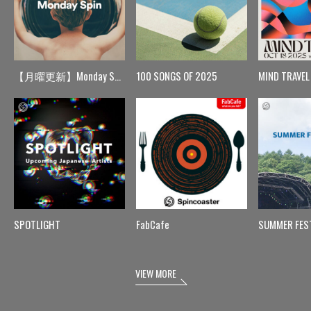
【月曜更新】Monday Spin
100 SONGS OF 2025
MIND TRAVEL
SPOTLIGHT
FabCafe
SUMMER FES
VIEW MORE