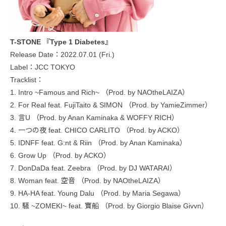
T-STONE 『Type 1 Diabetes』
Release Date：2022.07.01 (Fri.)
Label：JCC TOKYO
Tracklist：
1. Intro ~Famous and Rich~ （Prod. by NAOtheLAIZA）
2. For Real feat. FujiTaito & SIMON （Prod. by YamieZimmer）
3. 言U （Prod. by Anan Kaminaka & WOFFY RICH）
4. 一つの夜 feat. CHICO CARLITO （Prod. by ACKO）
5. IDNFF feat. G:nt & Riin （Prod. by Anan Kaminaka）
6. Grow Up （Prod. by ACKO）
7. DonDaDa feat. Zeebra （Prod. by DJ WATARAI）
8. Woman feat. 空音 （Prod. by NAOtheLAIZA）
9. HA-HA feat. Young Dalu （Prod. by Maria Segawa）
10. 騒 ~ZOMEKI~ feat. 寶船 （Prod. by Giorgio Blaise Givvn）