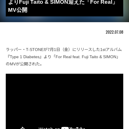
よりFuji Taito & SIMON迎えた「For Real」
MV公開
2022.07.08
ラッパー・T-STONEが7月1日（金）にリリースした1stアルバム
『Type 1 Diabetes』より「For Real feat. Fuji Taito & SIMON」
のMVが公開された。