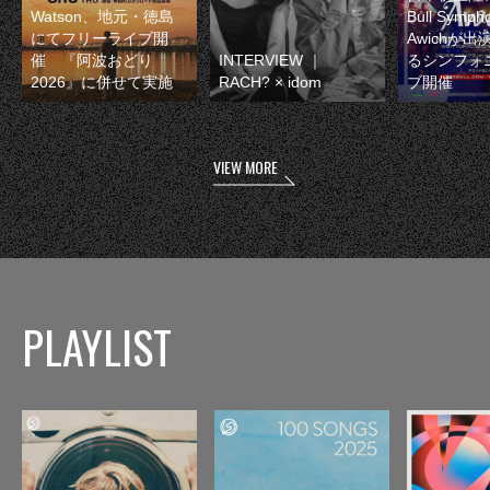
Watson、地元・徳島
Bull Symp
にてフリーライブ開
Awichが
催 『阿波おどり
INTERVIEW ｜
るシンフォ
2026』に併せて実施
RACH? × idom
ブ開催
VIEW MORE
PLAYLIST