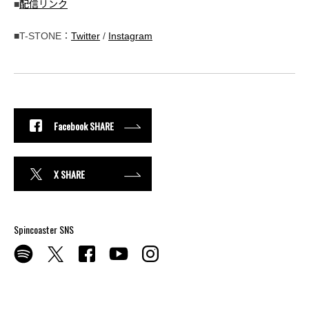
■
配信リンク
■T-STONE：
Twitter
/
Instagram
Facebook SHARE
X SHARE
Spincoaster SNS