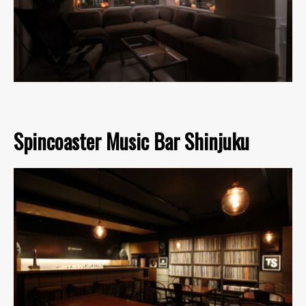
Spincoaster Music Bar Shinjuku