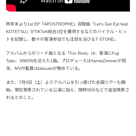
昨年末より1st EP『APOSTROPHE』収録曲「Let’s Get Eat feat.
KOTETSU」がTiKToK総合1位を獲得するなどのバイラル・ヒッ
トを記録し、数々の客演参加でも注目を浴びるT-STONE。
アルバムからのリード曲となる「For Real」は、客演にFuji
Taito、SIMONを迎えた1曲。プロデュースはYamieZimmerが担
当、MVの監督はtatsuakiが務めている。
また、7月9日（土）よりアルバムを引っ提げた全国ツアーも開
始。現在発表されている公演に加え、随時SNSなどで追加発表さ
れるとのこと。