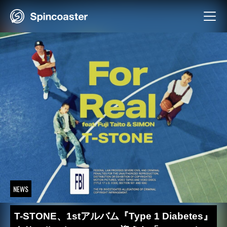
Skip
to
content
NEWS
T-STONE、1stアルバム『Type 1 Diabetes』