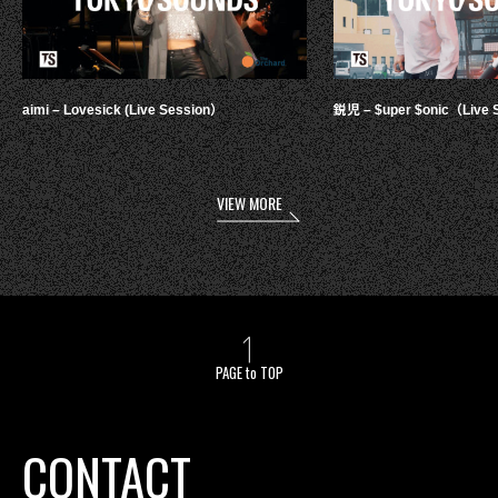
aimi – Lovesick (Live Session）
鋭児 – $uper $onic（Live 
VIEW MORE
PAGE to TOP
CONTACT