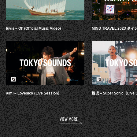
luvis – Oh (Official Music Video)
MIND TRAVEL 2023 
aimi – Lovesick (Live Session）
鋭児 – $uper $onic（Live 
VIEW MORE