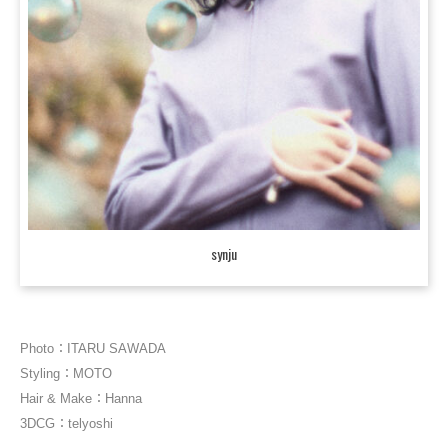
synju
Photo：ITARU SAWADA
Styling：MOTO
Hair & Make：Hanna
3DCG：telyoshi