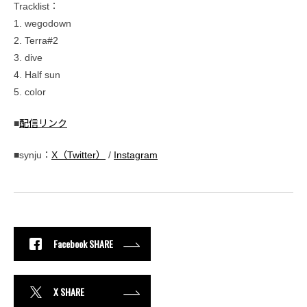
Tracklist：
1. wegodown
2. Terra#2
3. dive
4. Half sun
5. color
■
配信リンク
■synju：
X（Twitter）
/
Instagram
Facebook SHARE
X SHARE