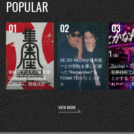
POPULAR
SE SO NEONが坂本龍
一との別れを通して綴
Rachel 
体験型フェス『集楽座
った“Remember!”を
歌舞伎町で
Collective Sounds &
TOWA TEIがリミック
とかする『
Cultures』開催決定
ス
れーーッ』
VIEW MORE