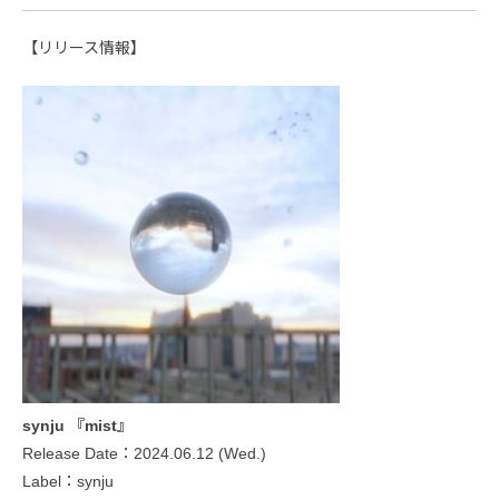
【リリース情報】
synju 『mist』
Release Date：2024.06.12 (Wed.)
Label：synju