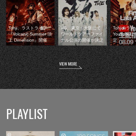
Tohji、ラストライブ
XG、東京・大阪にて
Tohjiのラ
『Volcanic Summer 頂
ワールドツアーファイ
YouTube
上 Dimension』開催
ナル公演の開催が決定
定
VIEW MORE
PLAYLIST