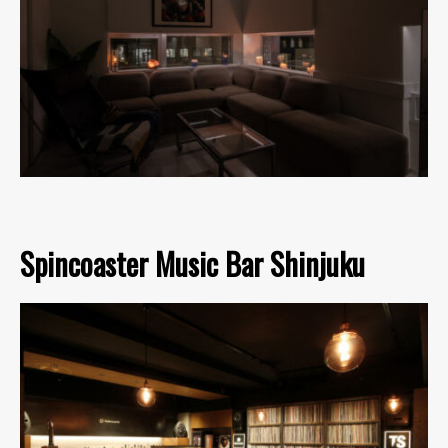
Spincoaster Music Bar Shinjuku