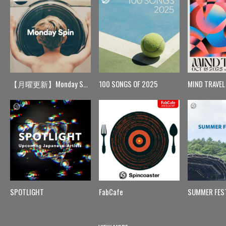
【月曜更新】Monday Spin
100 SONGS OF 2025
MIND TRAVEL
SPOTLIGHT
FabCafe
SUMMER FES