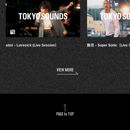
aimi – Lovesick (Live Session）
鋭児 – $uper $onic（Live 
VIEW MORE
PAGE to TOP