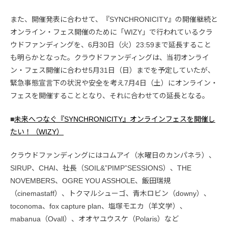
また、開催発表に合わせて、『SYNCHRONICITY』の開催継続と
オンライン・フェス開催のために「WIZY」で行われているクラ
ウドファンディングを、6月30日（火）23:59まで延長すること
も明らかとなった。クラウドファンディングは、当初オンライ
ン・フェス開催に合わせ5月31日（日）までを予定していたが、
緊急事態宣言下の状況や安全を考え7月4日（土）にオンライン・
フェスを開催することとなり、それに合わせての延長となる。
■
未来へつなぐ『SYNCHRONICITY』オンラインフェスを開催し
たい！（WIZY）
クラウドファンディングにはコムアイ（水曜日のカンパネラ）、
SIRUP、CHAI、社長（SOIL&”PIMP”SESSIONS）、THE
NOVEMBERS、OGRE YOU ASSHOLE、飯田瑞規
（cinemastaff）、トクマルシューゴ、青木ロビン（downy）、
toconoma、fox capture plan、塩塚モエカ（羊文学）、
mabanua（Ovall）、オオヤユウスケ（Polaris）など