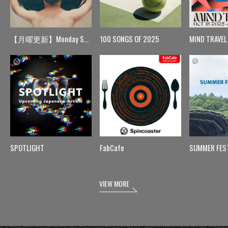
【月曜更新】Monday Spin
100 SONGS OF 2025
MIND TRAVEL
SPOTLIGHT
FabCafe
SUMMER FES
VIEW MORE