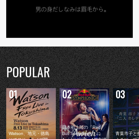
POPULAR
日本初上陸の『Red
Watson、地元・徳島
Bull Symphonic』に
青葉市子と