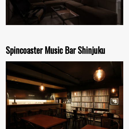
Spincoaster Music Bar Shinjuku