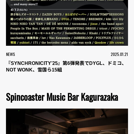
NEWS
2025.01.21
『SYNCHRONICITY’25』第6弾発表でDYGL、ドミコ、
NOT WONK、雪国ら15組
Spincoaster Music Bar Kagurazaka