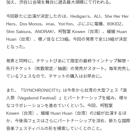
加え、渋谷11会場を舞台に過去最大規模にて行われる。
今回新たに出演が決定したのは、Hedigan’s、ALI、She Her Her
Hers、Dos Monos、imai、YonYon、ぷにぷに電機、80KIDZ、
Shin Sakiura、ANORAK!、柯智棠 Kowen（台湾）、緩緩 Huan
Huan（台湾）、穂ノ佳など23組。今回の発表で全119組が決定
となった。
発表と同時に、チケットぴあにて限定の最終ラインナップ解禁・
先行チケット（枚数限定／抽選）の発売がスタート。毎年完売し
ているフェスなので、チケットの購入はお早めに。
また、『SYNCHRONICITY』は今年から台湾の大型フェス『浪
人祭（Vagabond Festival）』とパートナーシップを組み、様々
なコラボレーションを進めていくという。今回、柯智棠
Kowen（台湾）、緩緩 Huan Huan（台湾）の2組が出演するほ
か、今後両フェスはさらにパートナーシップを深め、新たな国際
音楽フェスティバルの形を模索していくとのこと。