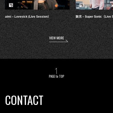
aimi – Lovesick (Live Session）
鋭児 – $uper $onic（Live 
VIEW MORE
PAGE to TOP
CONTACT