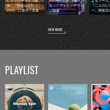
にてフリーライブ開
Awichが出演 4都市巡
よるツーマ
催 『阿波おどり
るシンフォニックライ
『二人のレ
2026』に併せて実施
ブ開催
ー』開催決
VIEW MORE
PLAYLIST