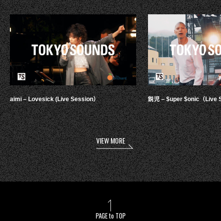
aimi – Lovesick (Live Session）
鋭児 – $uper $onic（Live 
VIEW MORE
PAGE to TOP