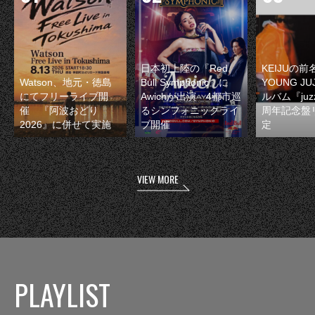
日本初上陸の『Red
KEIJUの
Watson、地元・徳島
Bull Symphonic』に
YOUNG JU
にてフリーライブ開
Awichが出演 4都市巡
ルバム『juzz
催 『阿波おどり
るシンフォニックライ
周年記念盤
2026』に併せて実施
ブ開催
定
VIEW MORE
PLAYLIST