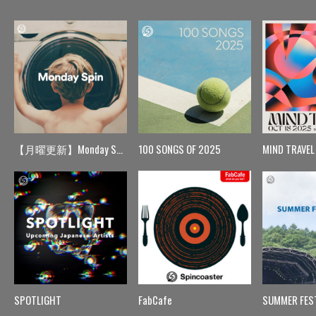
【月曜更新】Monday Spin
100 SONGS OF 2025
MIND TRAVEL
SPOTLIGHT
FabCafe
SUMMER FES