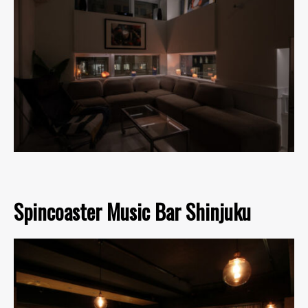
Spincoaster Music Bar Shinjuku