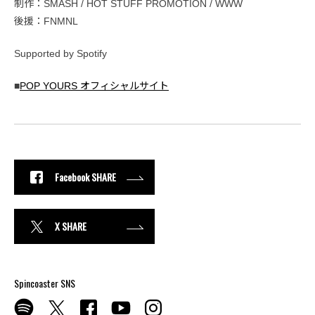
制作：SMASH / HOT STUFF PROMOTION / WWW
後援：FNMNL
Supported by Spotify
■
POP YOURS オフィシャルサイト
Facebook SHARE
X SHARE
Spincoaster SNS