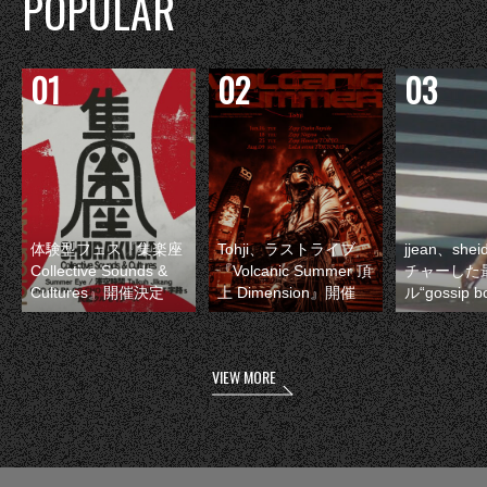
POPULAR
体験型フェス『集楽座
Tohji、ラストライブ
jjean、sh
Collective Sounds &
『Volcanic Summer 頂
チャーした
Cultures』開催決定
上 Dimension』開催
ル“gossip 
VIEW MORE