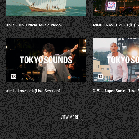
luvis – Oh (Official Music Video)
MIND TRAVEL 2023 
aimi – Lovesick (Live Session）
鋭児 – $uper $onic（Live 
VIEW MORE