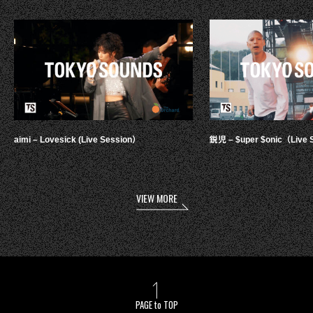
aimi – Lovesick (Live Session）
鋭児 – $uper $onic（Live 
VIEW MORE
PAGE to TOP