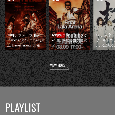
Tohji、ラストライブ
Tohjiのラストライブが
XG、東京
『Volcanic Summer 頂
YouTubeにて生配信決
ワールドツ
上 Dimension』開催
定
ナル公演の
VIEW MORE
PLAYLIST