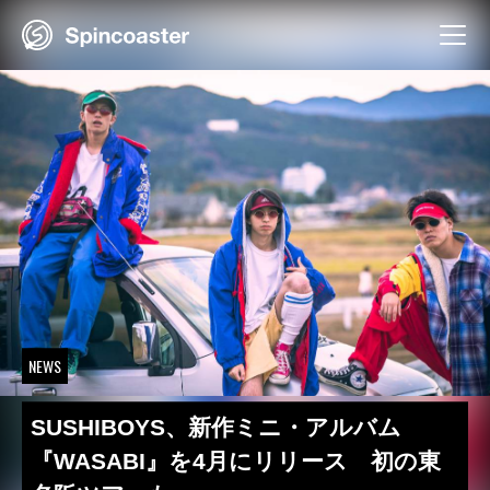
Skip
to
content
NEWS
SUSHIBOYS、新作ミニ・アルバム
『WASABI』を4月にリリース 初の東