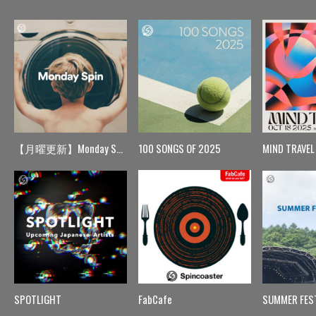
【月曜更新】Monday Spin
100 SONGS OF 2025
MIND TRAVEL
SPOTLIGHT
FabCafe
SUMMER FES