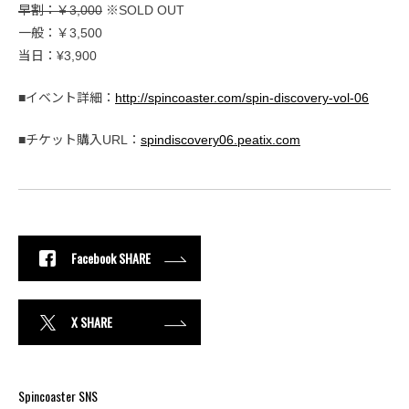
早割：￥3,000
※SOLD OUT
一般：￥3,500
当日：¥3,900
■イベント詳細：
http://spincoaster.com/spin-discovery-vol-06
■チケット購入URL：
spindiscovery06.peatix.com
Facebook SHARE
X SHARE
Spincoaster SNS