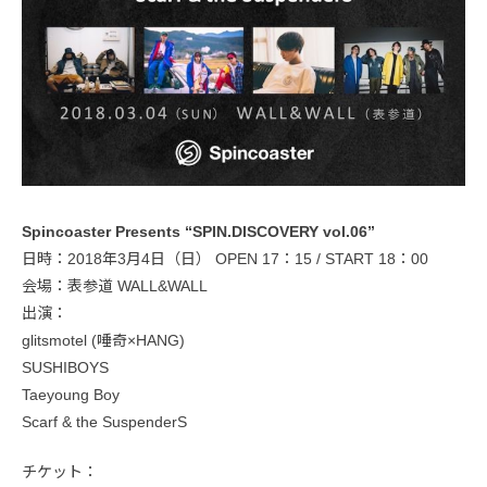
Spincoaster Presents “SPIN.DISCOVERY vol.06”
日時：2018年3月4日（日） OPEN 17：15 / START 18：00
会場：表参道 WALL&WALL
出演：
glitsmotel (唾奇×HANG)
SUSHIBOYS
Taeyoung Boy
Scarf & the SuspenderS
チケット：