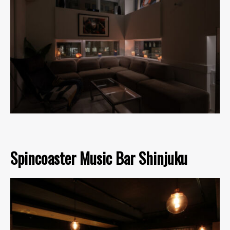
Spincoaster Music Bar Shinjuku