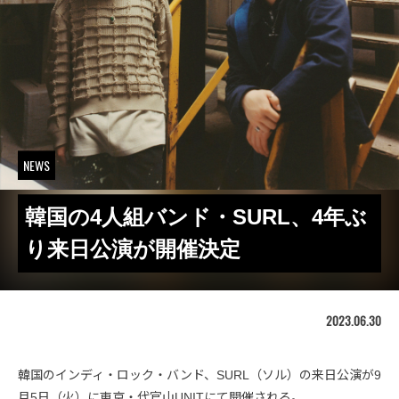
NEWS
韓国の4人組バンド・SURL、4年ぶ
り来日公演が開催決定
2023.06.30
韓国のインディ・ロック・バンド、SURL（ソル）の来日公演が9
月5日（火）に東京・代官山UNITにて開催される。