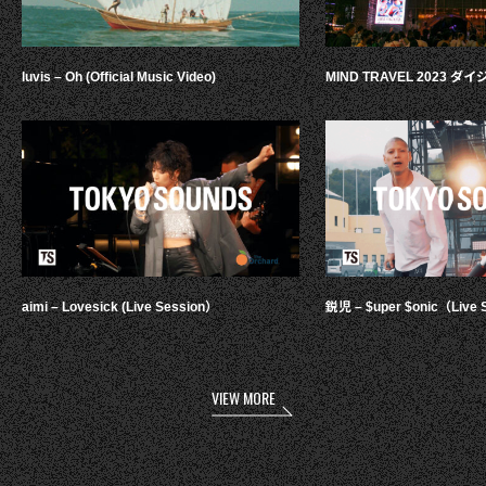
luvis – Oh (Official Music Video)
MIND TRAVEL 2023 
aimi – Lovesick (Live Session）
鋭児 – $uper $onic（Live 
VIEW MORE