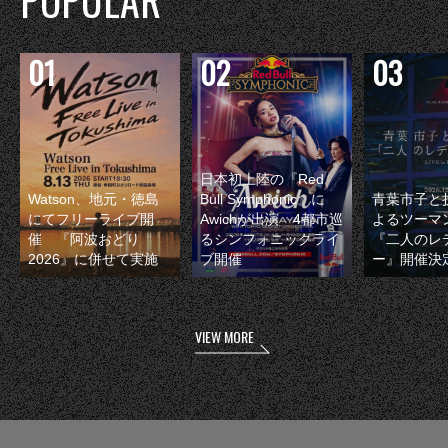
日本初上陸の『Red
Watson、地元・徳島
Bull Symphonic』に
青葉市子と
にてフリーライブ開
Awichが出演 4都市巡
よるツーマ
催 『阿波おどり
るシンフォニックライ
『二人のレ
2026』に併せて実施
ブ開催
ー』開催決
VIEW MORE