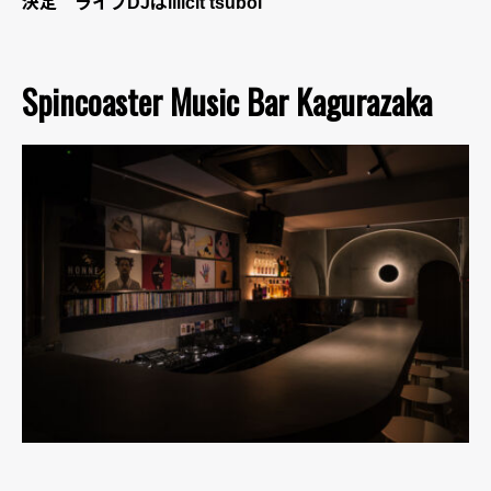
決定 ライブDJはillicit tsuboi
Spincoaster Music Bar Kagurazaka