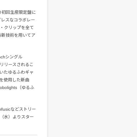
ST」』の初回生産限定盤に
ダレスなコラボレー
・クリップを全て
on』を最新技術を用いてア
chシングル
ic〉よりリリースされるこ
いたゆるふわギャ
を使用した新曲
bolights（ゆるふ
 Musicなどストリー
日（水）よりスター