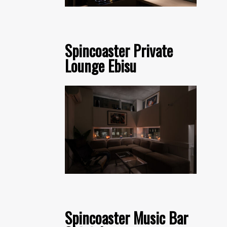
Spincoaster Private
Lounge Ebisu
Spincoaster Music Bar