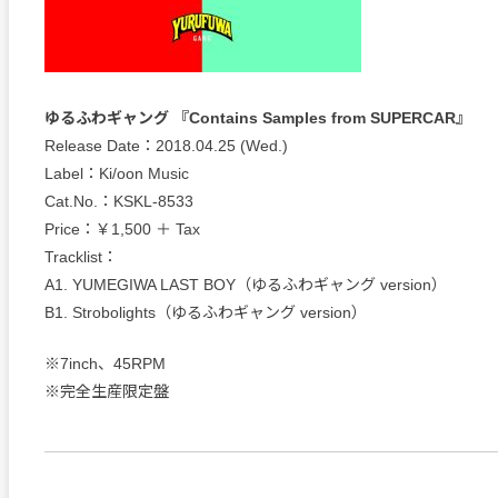
ゆるふわギャング 『Contains Samples from SUPERCAR』
Release Date：2018.04.25 (Wed.)
Label：Ki/oon Music
Cat.No.：KSKL-8533
Price：￥1,500 ＋ Tax
Tracklist：
A1. YUMEGIWA LAST BOY（ゆるふわギャング version）
B1. Strobolights（ゆるふわギャング version）
※7inch、45RPM
※完全生産限定盤