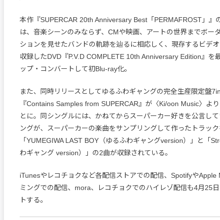
本作『SUPERCAR 20th Anniversary Best「PERMAFRO
は、音楽シーンのみならず、CMや映画、アートの世界までボー
ションを見せたバンドの軌跡を辿るに相応しく、現存するビデオ
収録したDVD『P.V.D COMPLETE 10th Anniversary Editi
ップ・コンバートして初Blu-ray化。
また、同時リリースとしてゆるふわギャングの完全生産限定盤7in
『Contains Samples from SUPERCAR』が〈Ki/oon Mus
とに。同シングルには、かねてからスーパーカー好きを公言して
ングが、スーパーカーの楽曲をサンプリングして作ったトラック
「YUMEGIWA LAST BOY（ゆるふわギャングversion）」と「Stro
わギャング version）」の2曲が収録されている。
iTunesやレコチョクなど各配信ストアでの配信、SpotifyやApple
ミングでの配信、mora、レコチョクでのハイレゾ配信も4月25
トする。