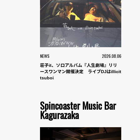
NEWS
2026.08.06
荘子it、ソロアルバム『人生劇場』リリ
ースワンマン開催決定 ライブDJはillicit
tsuboi
Spincoaster Music Bar
Kagurazaka