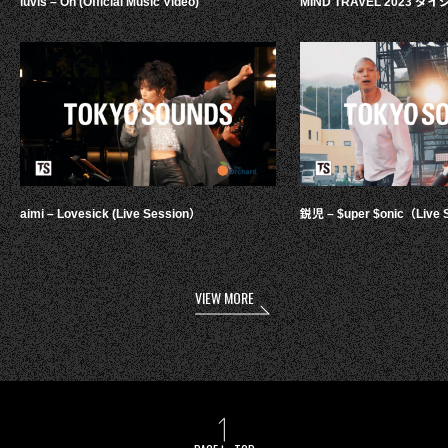
luvis – Oh (Official Music Video)
MIND TRAVEL 2023 
aimi – Lovesick (Live Session）
鋭児 – $uper $onic（Live 
VIEW MORE