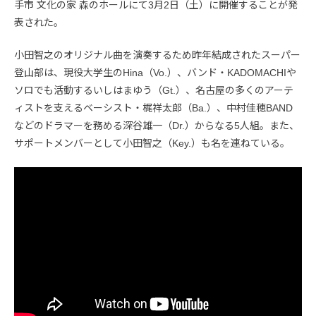
手市 文化の家 森のホールにて3月2日（土）に開催することが発
表された。
小田智之のオリジナル曲を演奏するため昨年結成されたスーパー
登山部は、現役大学生のHina（Vo.）、バンド・KADOMACHIや
ソロでも活動するいしはまゆう（Gt.）、名古屋の多くのアーテ
ィストを支えるベーシスト・梶祥太郎（Ba.）、中村佳穂BAND
などのドラマーを務める深谷雄一（Dr.）からなる5人組。また、
サポートメンバーとして小田智之（Key.）も名を連ねている。