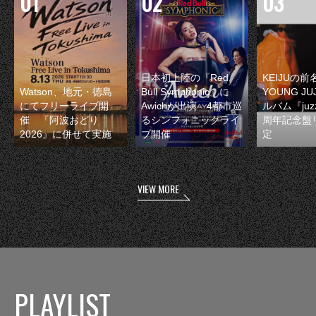
日本初上陸の『Red
KEIJUの
Watson、地元・徳島
Bull Symphonic』に
YOUNG JU
にてフリーライブ開
Awichが出演 4都市巡
ルバム『juzz
催 『阿波おどり
るシンフォニックライ
周年記念盤
2026』に併せて実施
ブ開催
定
VIEW MORE
PLAYLIST