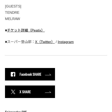
[GUESTS]
TENDRE
MELRAW
■
チケット詳細（Peatix）
■スーパー登山部：
X（Twitter）
/
Instagram
Facebook SHARE
X SHARE
Spincoaster SNS