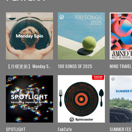
【月曜更新】Monday Spin
100 SONGS OF 2025
MIND TRAVEL
SPOTLIGHT
FabCafe
SUMMER FES