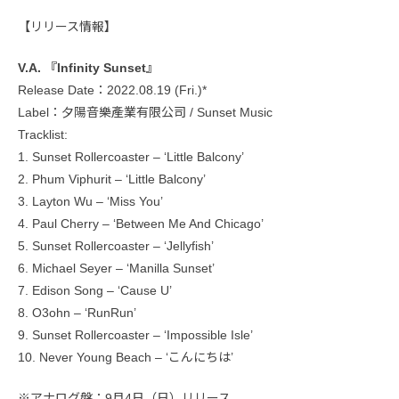
【リリース情報】
V.A. 『Infinity Sunset』
Release Date：2022.08.19 (Fri.)*
Label：夕陽音樂產業有限公司 / Sunset Music
Tracklist:
1. Sunset Rollercoaster – ‘Little Balcony’
2. Phum Viphurit – ‘Little Balcony’
3. Layton Wu – ‘Miss You’
4. Paul Cherry – ‘Between Me And Chicago’
5. Sunset Rollercoaster – ‘Jellyfish’
6. Michael Seyer – ‘Manilla Sunset’
7. Edison Song – ‘Cause U’
8. O3ohn – ‘RunRun’
9. Sunset Rollercoaster – ‘Impossible Isle’
10. Never Young Beach – ‘こんにちは’
※アナログ盤：9月4日（日）リリース