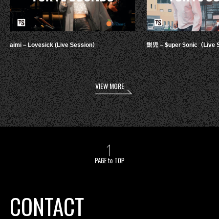
aimi – Lovesick (Live Session）
鋭児 – $uper $onic（Live 
VIEW MORE
PAGE to TOP
CONTACT