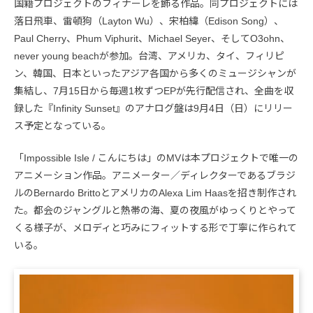
国籍プロジェクトのフィナーレを飾る作品。同プロジェクトには
落日飛車、雷頓狗（Layton Wu）、宋柏緯（Edison Song）、
Paul Cherry、Phum Viphurit、Michael Seyer、そしてO3ohn、
never young beachが参加。台湾、アメリカ、タイ、フィリピ
ン、韓国、日本といったアジア各国から多くのミュージシャンが
集結し、7月15日から毎週1枚ずつEPが先行配信され、全曲を収
録した『Infinity Sunset』のアナログ盤は9月4日（日）にリリー
ス予定となっている。
「Impossible Isle / こんにちは」のMVは本プロジェクトで唯一の
アニメーション作品。アニメーター／ディレクターであるブラジ
ルのBernardo BrittoとアメリカのAlexa Lim Haasを招き制作され
た。都会のジャングルと熱帯の海、夏の夜風がゆっくりとやって
くる様子が、メロディと巧みにフィットする形で丁寧に作られて
いる。