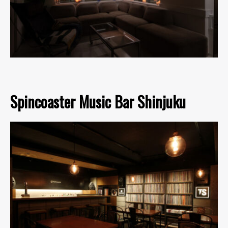
Spincoaster Music Bar Shinjuku