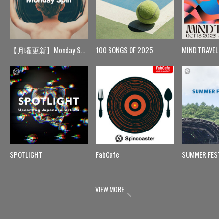
【月曜更新】Monday Spin
100 SONGS OF 2025
MIND TRAVEL
SPOTLIGHT
FabCafe
SUMMER FES
VIEW MORE