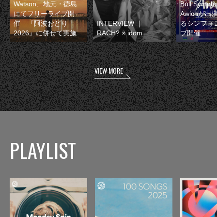
Watson、地元・徳島
Bull Symp
にてフリーライブ開
Awichが
催 『阿波おどり
INTERVIEW ｜
るシンフォ
2026』に併せて実施
RACH? × idom
ブ開催
VIEW MORE
PLAYLIST