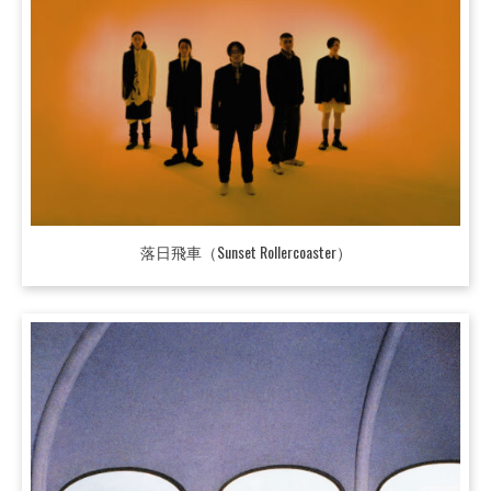
落日飛車（Sunset Rollercoaster）