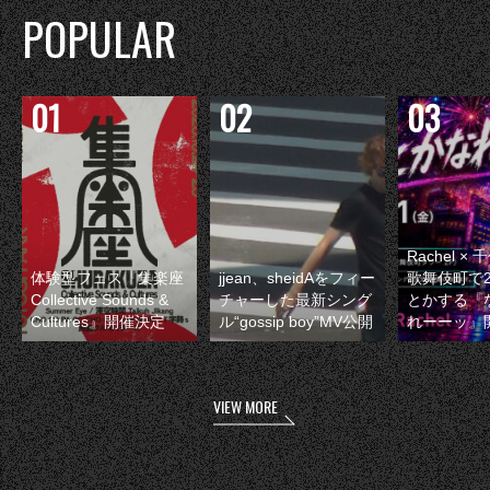
POPULAR
Rachel 
体験型フェス『集楽座
jjean、sheidAをフィー
歌舞伎町で
Collective Sounds &
チャーした最新シング
とかする『
Cultures』開催決定
ル“gossip boy”MV公開
れーーッ』
VIEW MORE