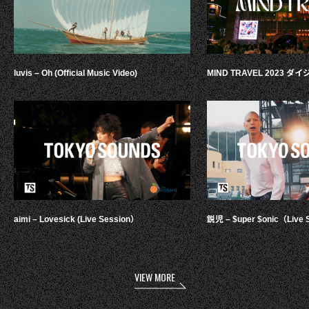
luvis – Oh (Official Music Video)
MIND TRAVEL 2023 
aimi – Lovesick (Live Session）
鋭児 – $uper $onic（Live 
VIEW MORE