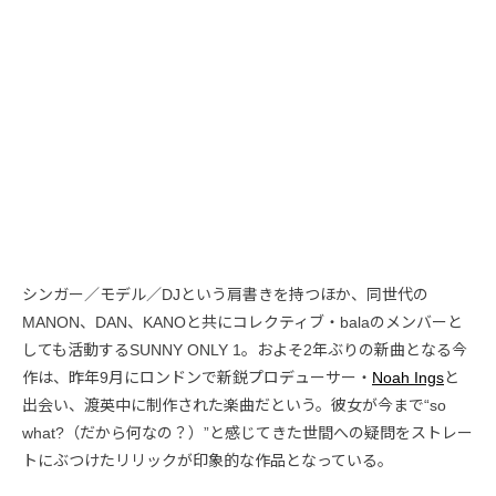
シンガー／モデル／DJという肩書きを持つほか、同世代の
MANON、DAN、KANOと共にコレクティブ・balaのメンバーと
しても活動するSUNNY ONLY 1。およそ2年ぶりの新曲となる今
作は、昨年9月にロンドンで新鋭プロデューサー・
Noah Ings
と
出会い、渡英中に制作された楽曲だという。彼女が今まで“so
what?（だから何なの？）”と感じてきた世間への疑問をストレー
トにぶつけたリリックが印象的な作品となっている。