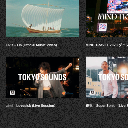
luvis – Oh (Official Music Video)
MIND TRAVEL 2023 
aimi – Lovesick (Live Session）
鋭児 – $uper $onic（Live 