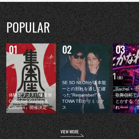
POPULAR
SE SO NEONが坂本龍
一との別れを通して綴
Rachel 
体験型フェス『集楽座
った“Remember!”を
歌舞伎町で
Collective Sounds &
TOWA TEIがリミック
とかする『
Cultures』開催決定
ス
れーーッ』
VIEW MORE