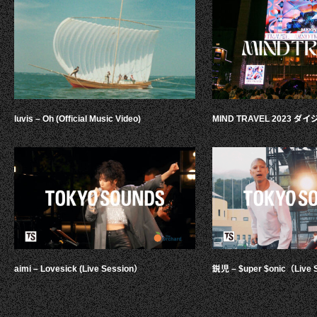
luvis – Oh (Official Music Video)
MIND TRAVEL 2023 
aimi – Lovesick (Live Session）
鋭児 – $uper $onic（Live 