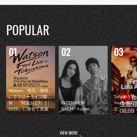
POPULAR
Watson、地元・徳島
にてフリーライブ開
Tohjiのラ
催 『阿波おどり
INTERVIEW ｜
YouTube
2026』に併せて実施
RACH? × idom
定
VIEW MORE