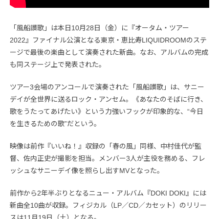
「風船讃歌」は本日10月28日（金）に『オータム・ツアー
2022』ファイナル公演となる東京・恵比寿LIQUIDROOMのステ
ージで最後の楽曲として演奏された新曲。なお、アルバムの完成
も同ステージ上で発表された。
ツアー3会場のアンコールで演奏された「風船讃歌」は、サニー
デイが全世界に送るロック・アンセム。《あなたのそばに行き、
歌をうたってあげたい》という力強いフックが印象的な、“今日
を生きるための歌”だという。
映像は前作『いいね！』収録の「春の風」同様、中村佳代が監
督、佐内正史が撮影を担当。メンバー3人が主役を務める、フレ
ッシュなサニーデイ像を照らし出すMVとなった。
前作から2年半ぶりとなるニュー・アルバム『DOKI DOKI』には
新曲全10曲が収録。フィジカル（LP／CD／カセット）のリリー
スは11月19日（土）となる。