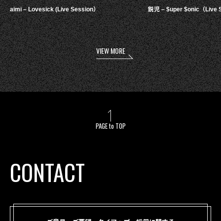
aimi – Lovesick (Live Session）
鋭児 – $uper $onic（Live 
VIEW MORE
PAGE to TOP
CONTACT