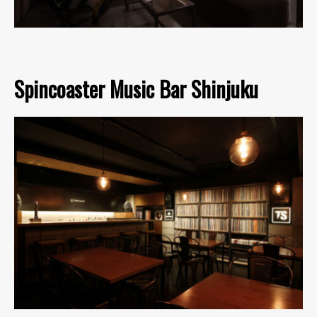
Spincoaster Music Bar Shinjuku