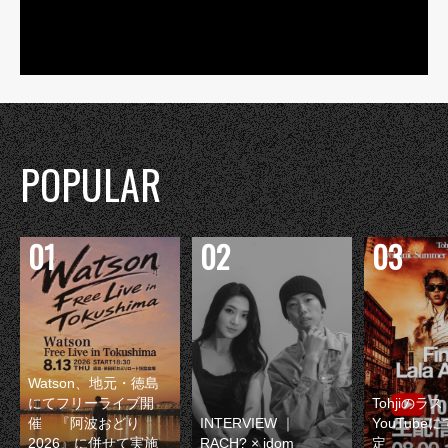
POPULAR
Watson、地元・徳島
にてフリーライブ開
Tohjiのラ
催 『阿波おどり
INTERVIEW ｜
YouTube
2026』に併せて実施
RACH? × idom
定