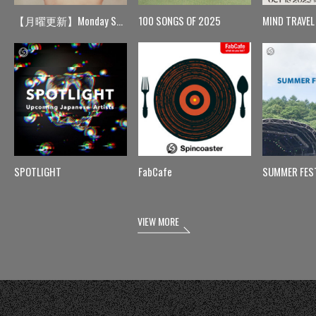
【月曜更新】Monday Spin
100 SONGS OF 2025
MIND TRAVEL
SPOTLIGHT
FabCafe
SUMMER FES
VIEW MORE