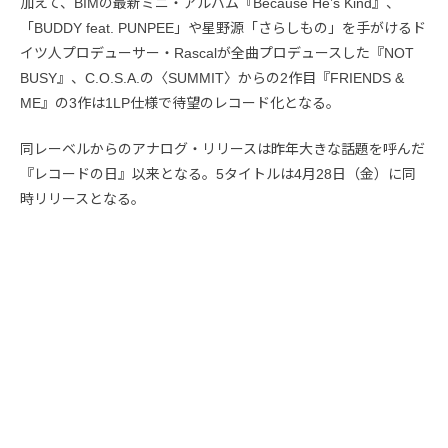
加えて、BIMの最新ミニ・アルバム『Because He’s Kind』、
「BUDDY feat. PUNPEE」や星野源「さらしもの」を手がけるド
イツ人プロデューサー・Rascalが全曲プロデュースした『NOT
BUSY』、C.O.S.A.の〈SUMMIT〉からの2作目『FRIENDS &
ME』の3作は1LP仕様で待望のレコード化となる。
同レーベルからのアナログ・リリースは昨年大きな話題を呼んだ
『レコードの日』以来となる。5タイトルは4月28日（金）に同
時リリースとなる。