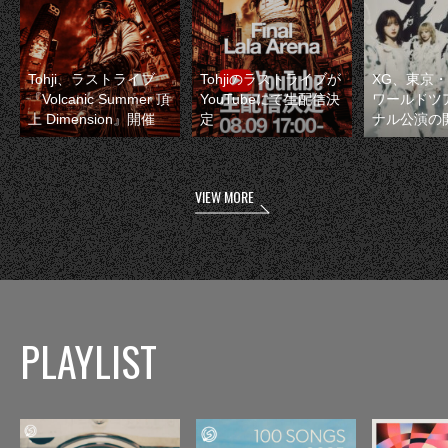
Tohji、ラストライブ
Tohjiのラストライブが
XG、東京
『Volcanic Summer 頂
YouTubeにて生配信決
ワールドツ
上 Dimension』開催
定
ナル公演の
VIEW MORE
PLAYLIST