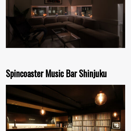
Spincoaster Music Bar Shinjuku