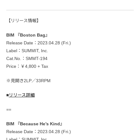
【リリース情報】
BIM 『Boston Bag』
Release Date：2023.04.28 (Fri.)
Label：SUMMIT, Inc.
Cat.No.：SMMT-194
Price：￥4,800 + Tax
※見開き2LP／33RPM
■
リリース詳細
==
BIM 『Because He’s Kind』
Release Date：2023.04.28 (Fri.)
Label：SUMMIT, Inc.