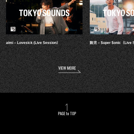
aimi – Lovesick (Live Session）
鋭児 – $uper $onic（Live 
VIEW MORE
PAGE to TOP