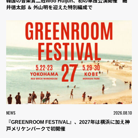
韓国の音楽賞二冠Woo Huijun、初の単独公演開催 細
井徳太郎 ＆ 外山明を迎えた特別編成で
NEWS
2026.08.10
『GREENROOM FESTIVAL』、2027年は横浜に加え神
戸メリケンパークで初開催