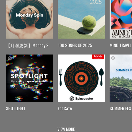
【月曜更新】Monday Spin
100 SONGS OF 2025
MIND TRAVEL
SPOTLIGHT
FabCafe
SUMMER FES
VIEW MORE