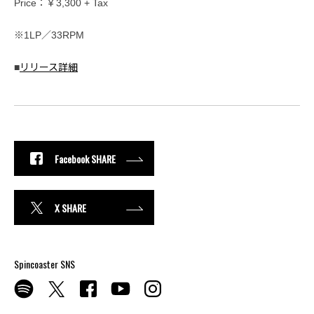
Price：￥3,300 + Tax
※1LP／33RPM
■
リリース詳細
Facebook SHARE
X SHARE
Spincoaster SNS