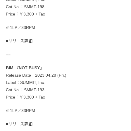
Cat.No.：SMMT-198
Price：￥3,300 + Tax
※1LP／33RPM
■
リリース詳細
==
BIM 『NOT BUSY』
Release Date：2023.04.28 (Fri.)
Label：SUMMIT, Inc.
Cat.No.：SMMT-193
Price：￥3,300 + Tax
※1LP／33RPM
■
リリース詳細