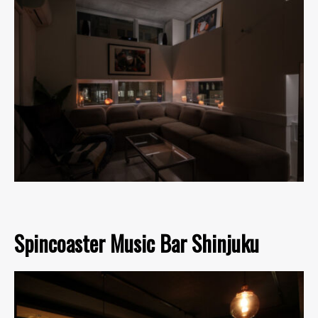
Spincoaster Music Bar Shinjuku