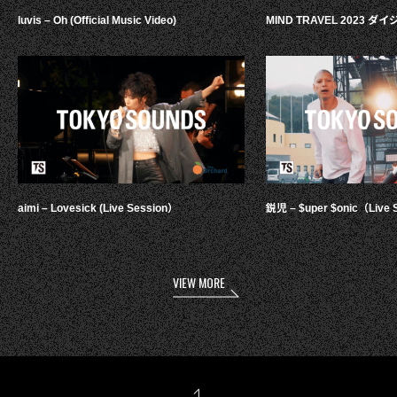
luvis – Oh (Official Music Video)
MIND TRAVEL 2023 
aimi – Lovesick (Live Session）
鋭児 – $uper $onic（Live 
VIEW MORE