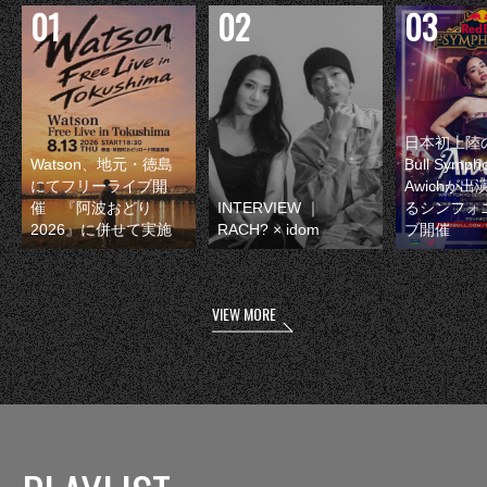
日本初上陸の
Watson、地元・徳島
Bull Symp
にてフリーライブ開
Awichが
催 『阿波おどり
INTERVIEW ｜
るシンフォ
2026』に併せて実施
RACH? × idom
ブ開催
VIEW MORE