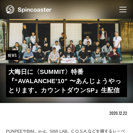
Skip
to
content
NEWS
大晦日に〈SUMMIT〉特番
『“AVALANCHE’10” 〜あんじょうやっ
とります。カウントダウンSP』生配信
2020.12.22
PUNPEEやBIM、in-d、SIMI LAB、C.O.S.A.などを擁するレーベ