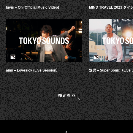
luvis – Oh (Official Music Video)
MIND TRAVEL 2023 
aimi – Lovesick (Live Session）
鋭児 – $uper $onic（Live 
VIEW MORE