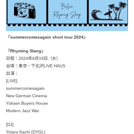
『summercomesagain short tour 2024』
『Rhyming Slang』
日程：2024年6月19日（水）
会場：東京・下北沢LIVE HAUS
出演：
[LIVE]
summercomesagain
New German Cinema
Yüksen Buyers House
Modern Jazz War
[DJ]
Yotaro Kachi (DYGL)