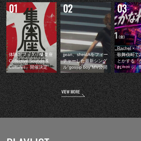
Rachel 
体験型フェス『集楽座
jjean、sheidAをフィー
歌舞伎町で
Collective Sounds &
チャーした最新シング
とかする『
Cultures』開催決定
ル“gossip boy”MV公開
れーーッ』
VIEW MORE