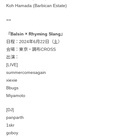
Koh Hamada (Barbican Estate)
==
『Balsin × Rhyming Slang』
日程：2024年6月22日（土）
会場：東京・調布CROSS
出演：
[LIVE]
summercomesagain
xiexie
Bbugs
Miyamoto
[DJ]
panparth
1skr
goboy