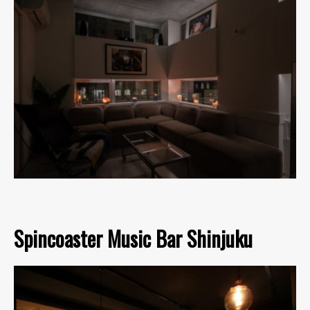
Spincoaster Music Bar Shinjuku