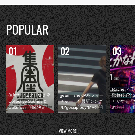
POPULAR
Rachel 
体験型フェス『集楽座
jjean、sheidAをフィー
歌舞伎町で
Collective Sounds &
チャーした最新シング
とかする『
Cultures』開催決定
ル“gossip boy”MV公開
れーーッ』
VIEW MORE