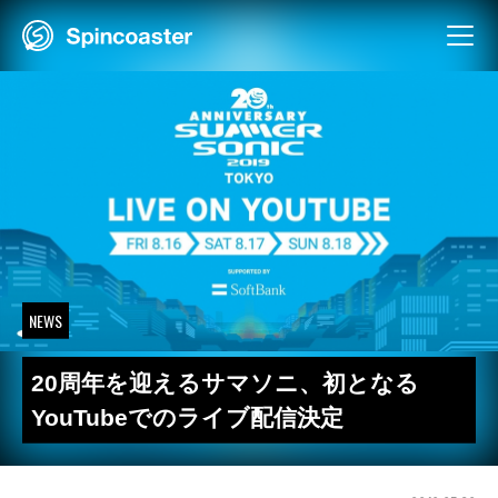
Skip
to
content
NEWS
20周年を迎えるサマソニ、初となる
YouTubeでのライブ配信決定