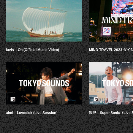
luvis – Oh (Official Music Video)
MIND TRAVEL 2023 
aimi – Lovesick (Live Session）
鋭児 – $uper $onic（Live 