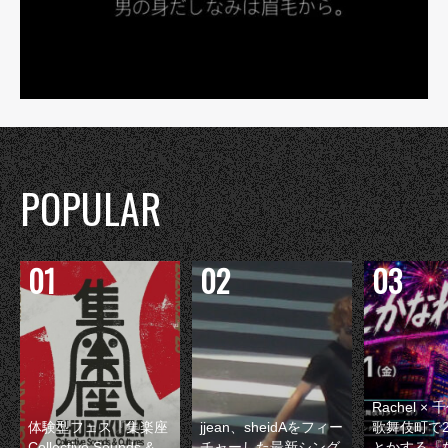
POPULAR
Rachel 
体験型フェス『集楽座
jjean、sheidAをフィー
歌舞伎町で
Collective Sounds &
チャーした最新シング
とかする『