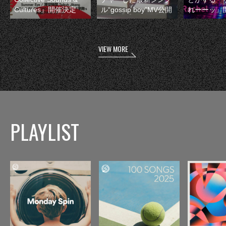
Cultures』開催決定
ル“gossip boy”MV公開
れーーッ』
VIEW MORE
PLAYLIST