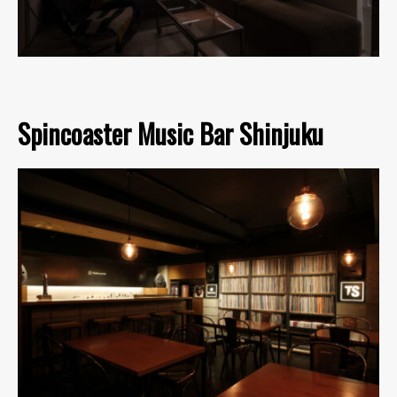
Spincoaster Music Bar Shinjuku