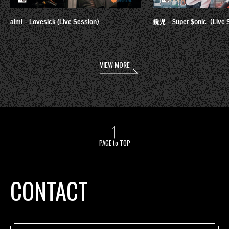
aimi – Lovesick (Live Session）
鋭児 – $uper $onic（Live 
VIEW MORE
PAGE to TOP
CONTACT