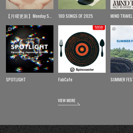
【月曜更新】Monday Spin
100 SONGS OF 2025
MIND TRAVEL
SPOTLIGHT
FabCafe
SUMMER FES
VIEW MORE