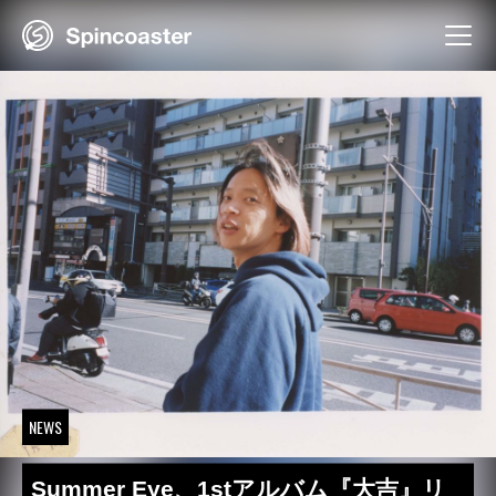
Skip
to
content
NEWS
Summer Eye、1stアルバム『大吉』リ