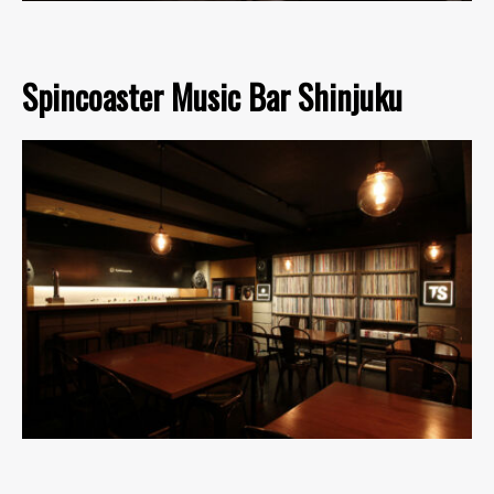
Spincoaster Music Bar Shinjuku