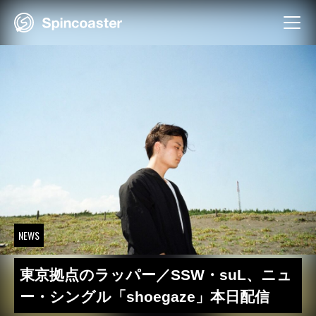
Skip
to
content
NEWS
東京拠点のラッパー／SSW・suL、ニュ
ー・シングル「shoegaze」本日配信