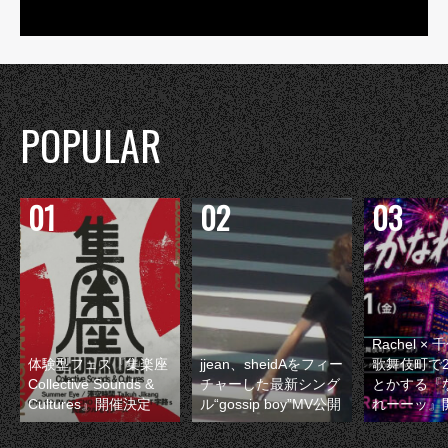
POPULAR
Rachel 
体験型フェス『集楽座
jjean、sheidAをフィー
歌舞伎町で
Collective Sounds &
チャーした最新シング
とかする『
Cultures』開催決定
ル“gossip boy”MV公開
れーーッ』