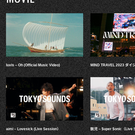
luvis – Oh (Official Music Video)
MIND TRAVEL 2023 
aimi – Lovesick (Live Session）
鋭児 – $uper $onic（Live 