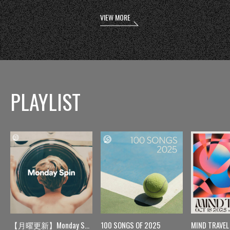
VIEW MORE
PLAYLIST
【月曜更新】Monday Spin
100 SONGS OF 2025
MIND TRAVEL