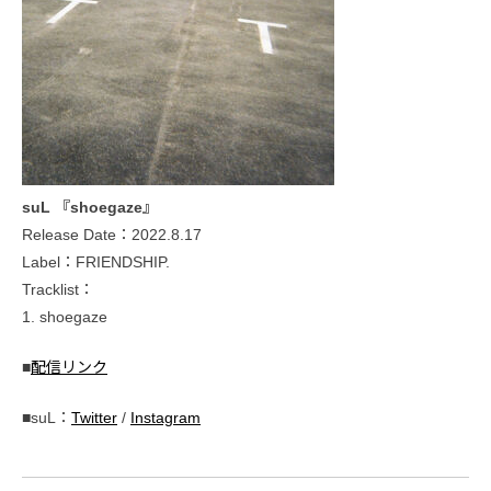
suL 『shoegaze』
Release Date：2022.8.17
Label：FRIENDSHIP.
Tracklist：
1. shoegaze
■
配信リンク
■suL：
Twitter
/
Instagram