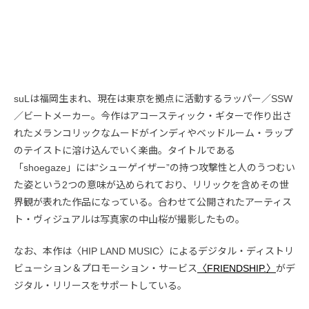
suLは福岡生まれ、現在は東京を拠点に活動するラッパー／SSW
／ビートメーカー。今作はアコースティック・ギターで作り出さ
れたメランコリックなムードがインディやベッドルーム・ラップ
のテイストに溶け込んでいく楽曲。タイトルである
「shoegaze」には“シューゲイザー”の持つ攻撃性と人のうつむい
た姿という2つの意味が込められており、リリックを含めその世
界観が表れた作品になっている。合わせて公開されたアーティス
ト・ヴィジュアルは写真家の中山桜が撮影したもの。
なお、本作は〈HIP LAND MUSIC〉によるデジタル・ディストリ
ビューション＆プロモーション・サービス
〈FRIENDSHIP.〉
がデ
ジタル・リリースをサポートしている。