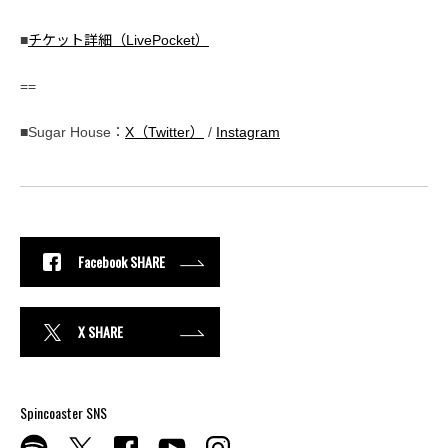
■
チケット詳細（LivePocket）
==
■Sugar House：
X（Twitter）
/
Instagram
Facebook SHARE
X SHARE
Spincoaster SNS