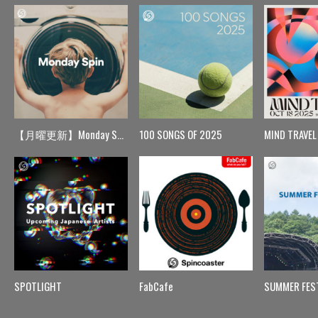
【月曜更新】Monday Spin
100 SONGS OF 2025
MIND TRAVEL
SPOTLIGHT
FabCafe
SUMMER FES