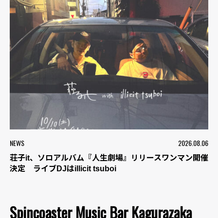
NEWS
2026.08.06
荘子it、ソロアルバム『人生劇場』リリースワンマン開催
決定 ライブDJはillicit tsuboi
Spincoaster Music Bar Kagurazaka