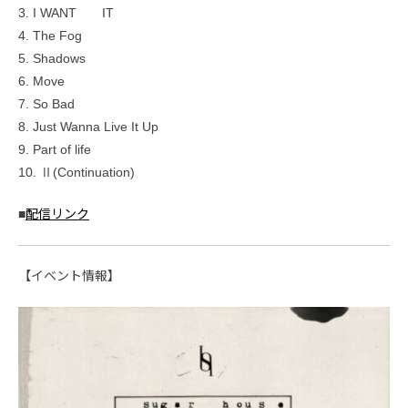
3. I WANT IT
4. The Fog
5. Shadows
6. Move
7. So Bad
8. Just Wanna Live It Up
9. Part of life
10. Ⅱ(Continuation)
■
配信リンク
【イベント情報】