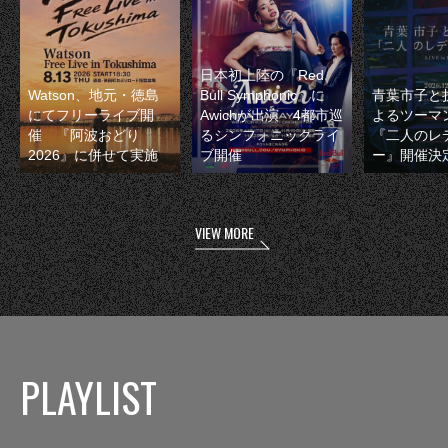
日本初上陸の『Red
Watson、地元・徳島
Bull Symphonic』に
青葉市子と
にてフリーライブ開
Awichが出演 4都市巡
よるツーマ
催 『阿波おどり
るシンフォニックライ
『二人のレ
2026』に併せて実施
ブ開催
ー』開催決
VIEW MORE
PLAYLIST