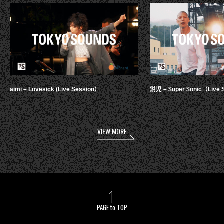
aimi – Lovesick (Live Session）
鋭児 – $uper $onic（Live 
VIEW MORE
PAGE to TOP