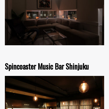
Spincoaster Music Bar Shinjuku