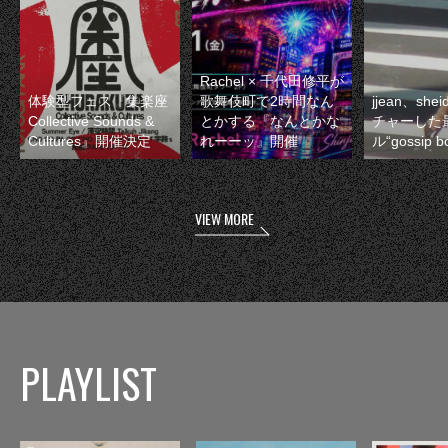
Rachel × 千代田修平が
体験型フェス『集楽座
歌舞伎町で2時間なん
jjean、sh
Collective Sounds &
とかする『なんとかな
チャーした
Cultures』開催決定
れーーッ』開催
ル“gossip 
VIEW MORE
PLAYLIST