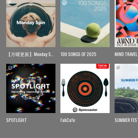
【月曜更新】Monday Spin
100 SONGS OF 2025
MIND TRAVEL
SPOTLIGHT
FabCafe
SUMMER FES