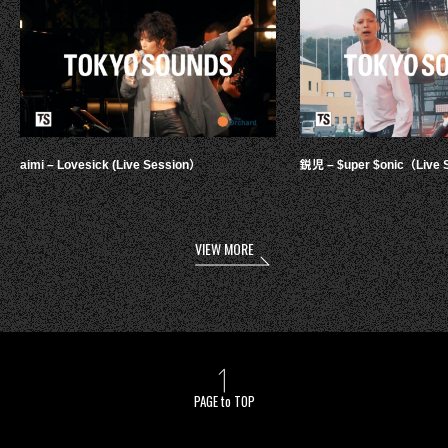
aimi – Lovesick (Live Session）
鋭児 – $uper $onic（Live 
VIEW MORE
PAGE to TOP