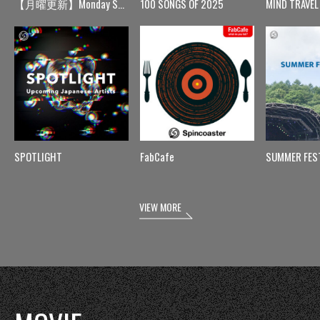
【月曜更新】Monday Spin
100 SONGS OF 2025
MIND TRAVEL
SPOTLIGHT
FabCafe
SUMMER FES
VIEW MORE