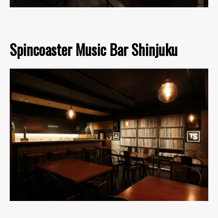
Spincoaster Music Bar Shinjuku