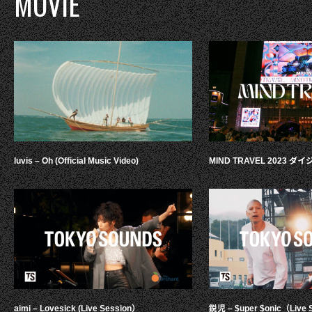
MOVIE
luvis – Oh (Official Music Video)
MIND TRAVEL 2023 
aimi – Lovesick (Live Session）
鋭児 – $uper $onic（Live 