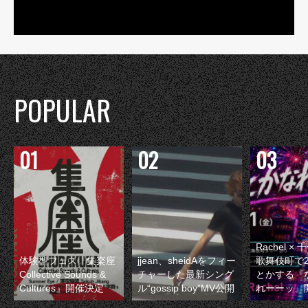
POPULAR
Rachel 
体験型フェス『集楽座
jjean、sheidAをフィー
歌舞伎町で
Collective Sounds &
チャーした最新シング
とかする『
Cultures』開催決定
ル“gossip boy”MV公開
れーーッ』