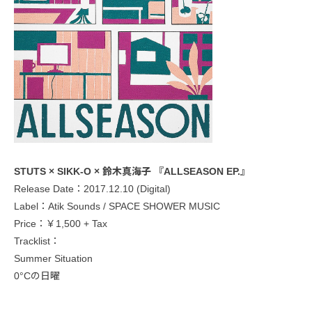
STUTS × SIKK-O × 鈴木真海子 『ALLSEASON EP.』
Release Date：2017.12.10 (Digital)
Label：Atik Sounds / SPACE SHOWER MUSIC
Price：￥1,500 + Tax
Tracklist：
Summer Situation
0°Cの日曜