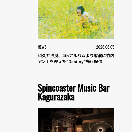
NEWS
2026.08.05
和久井沙良、4thアルバムより客演に竹内
アンナを迎えた“Destiny”先行配信
Spincoaster Music Bar
Kagurazaka