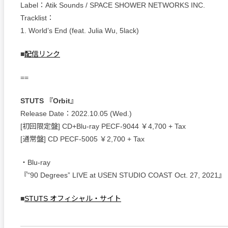
Label：Atik Sounds / SPACE SHOWER NETWORKS INC.
Tracklist：
1. World’s End (feat. Julia Wu, 5lack)
■
配信リンク
==
STUTS 『Orbit』
Release Date：2022.10.05 (Wed.)
[初回限定盤] CD+Blu-ray PECF-9044 ￥4,700 + Tax
[通常盤] CD PECF-5005 ￥2,700 + Tax
・Blu-ray
『“90 Degrees” LIVE at USEN STUDIO COAST Oct. 27, 2021』
■
STUTS オフィシャル・サイト