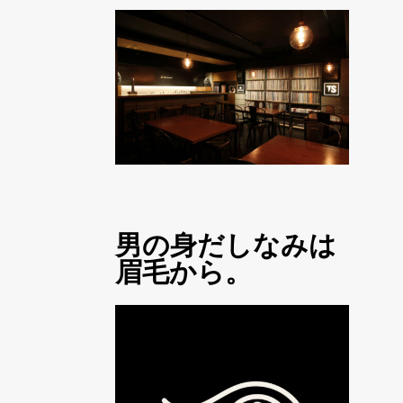
男の身だしなみは
眉毛から。