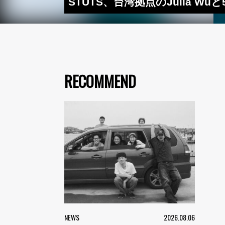
STUTS、台湾拠点のJulia Wuと
RECOMMEND
NEWS
2026.08.06