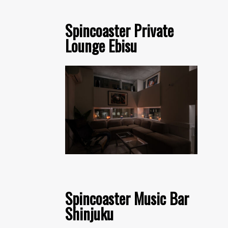
Spincoaster Private
Lounge Ebisu
Spincoaster Music Bar
Shinjuku