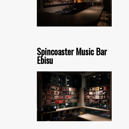
Spincoaster Music Bar
Ebisu