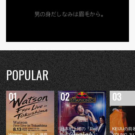
POPULAR
日本初上陸の『Red
KEIJUの
Watson、地元・徳島
Bull Symphonic』に
YOUNG JU