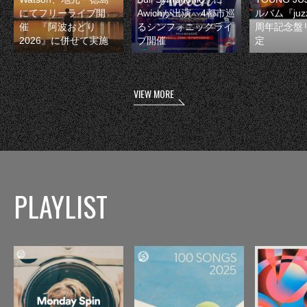
にてフリーライブ開
Awichが出演 4都市巡
ルバム『juzz
催 『阿波おどり
るシンフォニックライ
周年記念盤
2026』に併せて実施
ブ開催
定
VIEW MORE
PLAYLIST