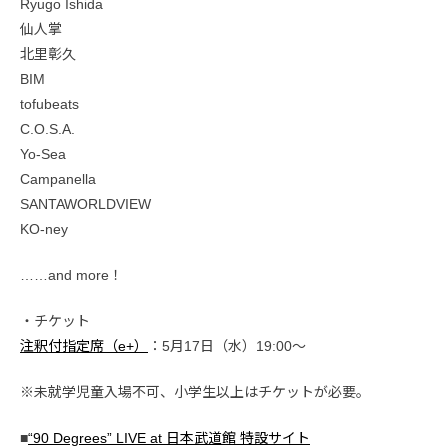
Ryugo Ishida
仙人掌
北里彰久
BIM
tofubeats
C.O.S.A.
Yo-Sea
Campanella
SANTAWORLDVIEW
KO-ney
……and more！
・チケット
注釈付指定席（e+）
：5月17日（水）19:00〜
※未就学児童入場不可、小学生以上はチケットが必要。
■
“90 Degrees” LIVE at 日本武道館 特設サイト