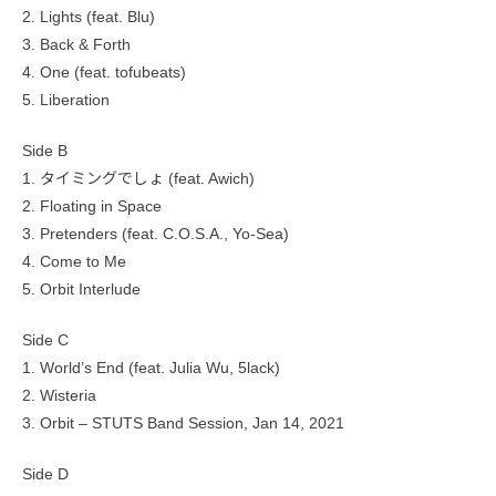
2. Lights (feat. Blu)
3. Back & Forth
4. One (feat. tofubeats)
5. Liberation
Side B
1. タイミングでしょ (feat. Awich)
2. Floating in Space
3. Pretenders (feat. C.O.S.A., Yo-Sea)
4. Come to Me
5. Orbit Interlude
Side C
1. World’s End (feat. Julia Wu, 5lack)
2. Wisteria
3. Orbit – STUTS Band Session, Jan 14, 2021
Side D