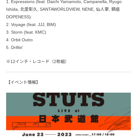
1. Expressions (feat. Daichi Yamamoto, Campanella, Ryugo
Ishida, 北里彰久, SANTAWORLDVIEW, NENE, 仙人掌, 鎮座
DOPENESS)
2. Voyage (feat. JJJ, BIM)
3. Storm (feat. KMC)
4. Orbit Outro
5. Driftin’
※12インチ・レコード（2枚組）
【イベント情報】