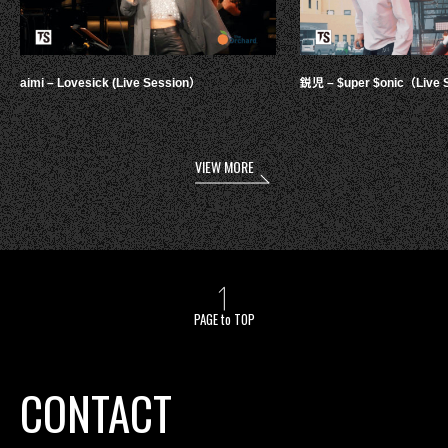
aimi – Lovesick (Live Session）
鋭児 – $uper $onic（Live 
VIEW MORE
PAGE to TOP
CONTACT