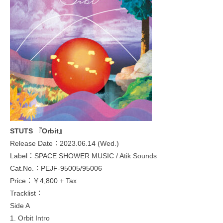
STUTS 『Orbit』
Release Date：2023.06.14 (Wed.)
Label：SPACE SHOWER MUSIC / Atik Sounds
Cat.No.：PEJF-95005/95006
Price：￥4,800 + Tax
Tracklist：
Side A
1. Orbit Intro