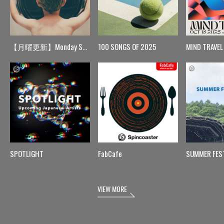
【月曜更新】Monday Spin
100 SONGS OF 2025
MIND TRAVEL
SPOTLIGHT
FabCafe
SUMMER FES
VIEW MORE