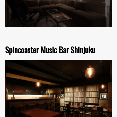
Spincoaster Music Bar Shinjuku