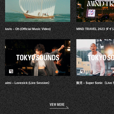
luvis – Oh (Official Music Video)
MIND TRAVEL 2023 
aimi – Lovesick (Live Session）
鋭児 – $uper $onic（Live 
VIEW MORE