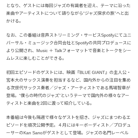
となり、ゲストには毎回ジャズの有識者を迎え、テーマに沿った
楽曲やアーティストについて語りながら“ジャズ探求の旅”へと出
かける。
なお、この番組は音声ストリーミング・サービスSpotifyにてユニ
バーサル・ミュージック合同会社とSpotifyの共同プロデュースに
より公開され、Music ＋ Talkフォーマットで音楽とトークをシー
ムレスに楽しむことができる。
初回エピソードのゲストには、映画『BLUE GIANT』の主人公・
宮本大のサックス演奏を担当するなど、国内外からの注目を集め
る次世代サックス奏者／ジャズ・アーティストである馬場智章が
登場。“僕らの時代のジャズ”というテーマで国内外の様々なアー
ティストと楽曲を2回に渡って紹介している。
本番組は今後も隔週で様々なゲストを招き、ジャズにまつわるエ
ピソードを順次公開予定。４月にはキーボーディスト／プロデュ
ーサーのKan Sanoがゲストとして登場。ジャズの名門レーベル