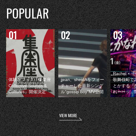
POPULAR
Rachel 
体験型フェス『集楽座
jjean、sheidAをフィー
歌舞伎町で
Collective Sounds &
チャーした最新シング
とかする『
Cultures』開催決定
ル“gossip boy”MV公開
れーーッ』
VIEW MORE