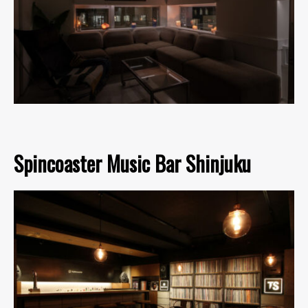
Spincoaster Music Bar Shinjuku