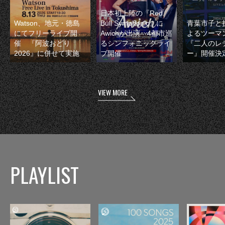
日本初上陸の『Red
Watson、地元・徳島
Bull Symphonic』に
青葉市子と
にてフリーライブ開
Awichが出演 4都市巡
よるツーマ
催 『阿波おどり
るシンフォニックライ
『二人のレ
2026』に併せて実施
ブ開催
ー』開催決
VIEW MORE
PLAYLIST