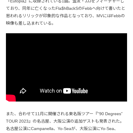
『Eutopia』に収録されている1曲。盟友・JJJをフィーチャーし
ており、同年に亡くなったFla$hBackSのFebbへ向けて書いたと
思われるリリックが印象的な作品となっており、MVにはFebbの
映像も差し込まれている。
また、合わせて11月に開催される東名阪ツアー『“90 Degrees”
TOUR 2023』の名古屋、大阪公演の追加ゲストも発表された。
名古屋公演にCampanella、Yo-Seaが、大阪公演にYo-Sea、