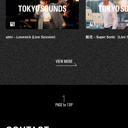
aimi – Lovesick (Live Session）
鋭児 – $uper $onic（Live 
VIEW MORE
PAGE to TOP