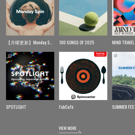
【月曜更新】Monday Spin
100 SONGS OF 2025
MIND TRAVEL
SPOTLIGHT
FabCafe
SUMMER FES
VIEW MORE