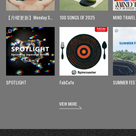
【月曜更新】Monday Spin
100 SONGS OF 2025
MIND TRAVEL
SPOTLIGHT
FabCafe
SUMMER FES
VIEW MORE