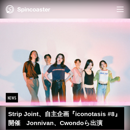
Skip
to
content
NEWS
Strip Joint、自主企画『iconotasis #8』
開催 Jonnivan、Cwondoら出演