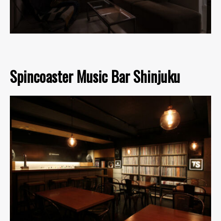
Spincoaster Music Bar Shinjuku