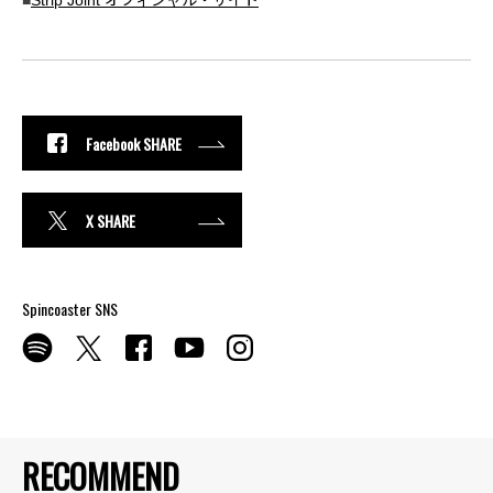
■
Strip Joint オフィシャル・サイト
Facebook SHARE
X SHARE
Spincoaster SNS
RECOMMEND