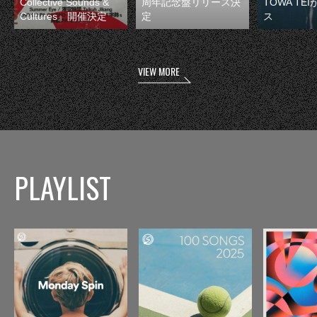
Collective Sounds &
周年記念盤リリース決
TOWA TE
Cultures』開催決定
定
ス
VIEW MORE
PLAYLIST