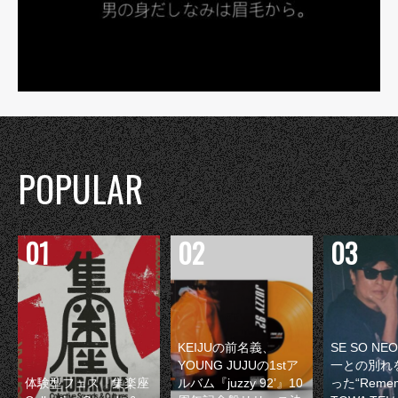
POPULAR
KEIJUの前名義、
SE SO N
YOUNG JUJUの1stア
一との別れ
体験型フェス『集楽座
ルバム『juzzy 92’』10
った“Remem