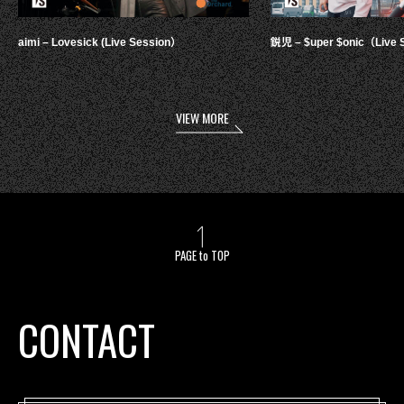
aimi – Lovesick (Live Session）
鋭児 – $uper $onic（Live 
VIEW MORE
PAGE to TOP
CONTACT